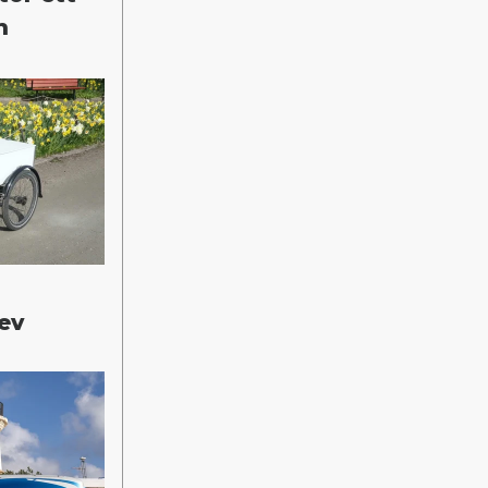
h
lev