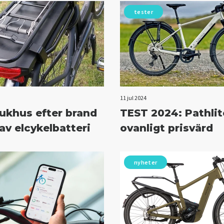
tester
11 jul 2024
sjukhus efter brand
TEST 2024: Pathlit
av elcykelbatteri
ovanligt prisvärd
nyheter