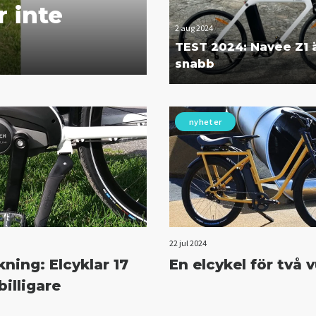
 inte
2 aug 2024
TEST 2024: Navee Z1 ä
snabb
nyheter
22 jul 2024
ning: Elcyklar 17
En elcykel för två 
billigare