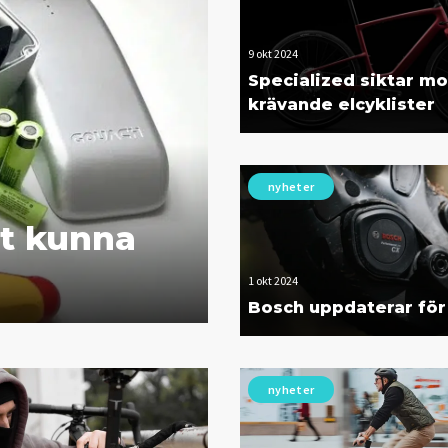
9 okt 2024
Specialized siktar mo
krävande elcyklister
nyheter
tt kunna
1 okt 2024
Bosch uppdaterar för
nyheter