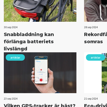
30 sep 2024
28 sep 2024
Snabbladdning kan
Rekordfå
förlänga batteriets
somras
livslängd
artiklar
artiklar
23 sep 2024
21 sep 2024
Vilken GPS-tracker är bäst?
Eco-driv