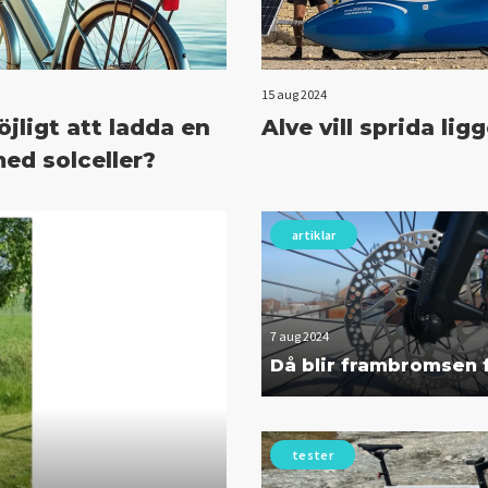
15 aug 2024
öjligt att ladda en
Alve vill sprida lig
med solceller?
artiklar
7 aug 2024
Då blir frambromsen f
tester