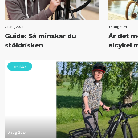
21 aug 2024
17 aug 2024
Guide: Så minskar du
Är det m
stöldrisken
elcykel 
artiklar
9 aug 2024