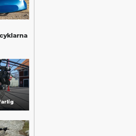
gcyklarna
arlig