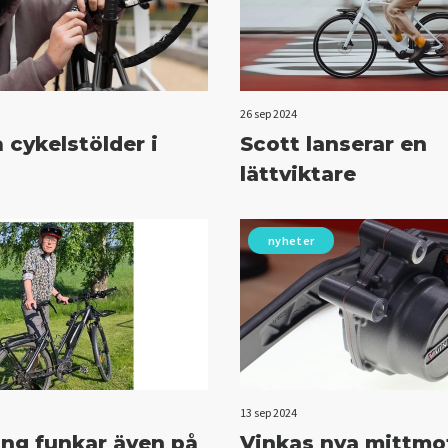
26 sep 2024
 cykelstölder i
Scott lanserar en
lättviktare
nyheter
13 sep 2024
ing funkar även på
Vinkas nya mittmo