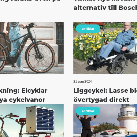
alternativ till Bosc
artiklar
21 aug 2024
ning: Elcyklar
Liggcykel: Lasse b
ya cykelvanor
övertygad direkt
artiklar