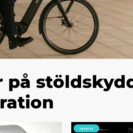
r på stöldskyd
ration
nyheter