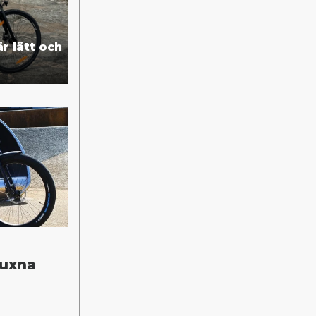
r lätt och
vuxna