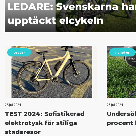
LEDARE: Svenskarna har
upptäckt elcykeln
tester
nyheter
25 jul 2024
23 jul 2024
TEST 2024: Sofistikerad
Undersök
elektrotysk för stiliga
procent 
stadsresor