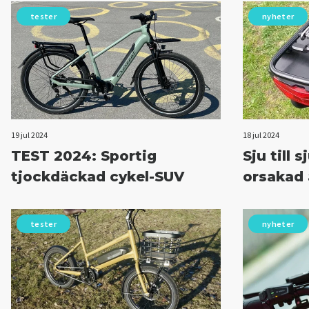
tester
nyheter
19 jul 2024
18 jul 2024
TEST 2024: Sportig
Sju till 
tjockdäckad cykel-SUV
orsakad 
tester
nyheter