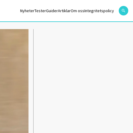
Nyheter
Tester
Guider
Artiklar
Om oss
Integritetspolicy