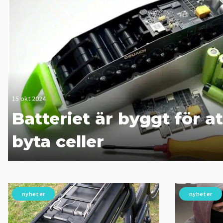
15 okt 2024
Batteriet är byggt för a
byta celler
nyheter
nyheter