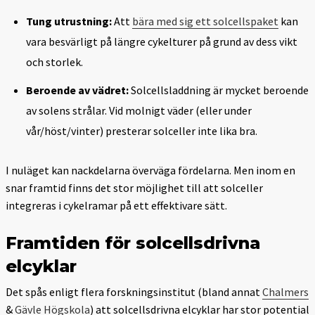
Tung utrustning:
Att
bära med sig ett solcellspaket
kan
vara besvärligt på längre cykelturer på grund av dess vikt
och storlek.
Beroende av vädret:
Solcellsladdning är mycket beroende
av solens strålar. Vid molnigt väder (eller under
vår/höst/vinter) presterar solceller inte lika bra.
I nuläget kan nackdelarna överväga fördelarna. Men inom en
snar framtid finns det stor möjlighet till att solceller
integreras i cykelramar på ett effektivare sätt.
Framtiden för solcellsdrivna
elcyklar
Det spås enligt flera forskningsinstitut (bland annat
Chalmers
&
Gävle Högskola
) att solcellsdrivna elcyklar har stor potential