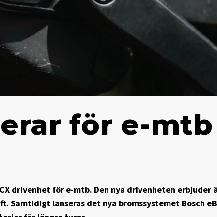
erar för e-mtb
 CX drivenhet för e-mtb. Den nya drivenheten erbjuder 
ft. Samtidigt lanseras det nya bromssystemet Bosch eB
rier för längre turer.