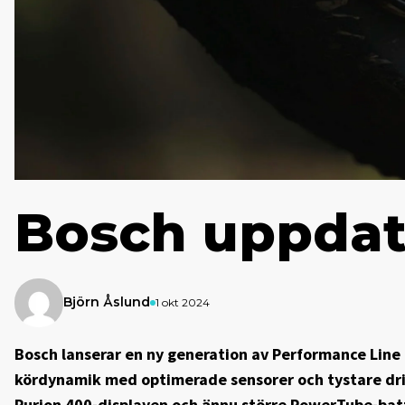
Bosch uppdat
Björn Åslund
1 okt 2024
Bosch lanserar en ny generation av Performance Line
kördynamik med optimerade sensorer och tystare dri
Purion 400-displayen och ännu större PowerTube-batte