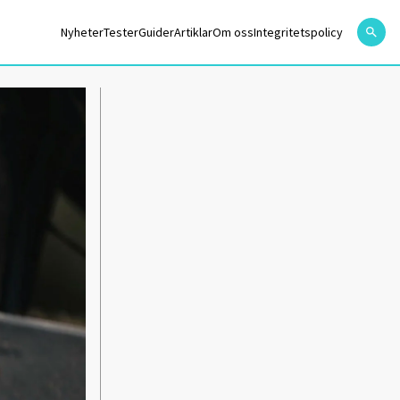
Nyheter
Tester
Guider
Artiklar
Om oss
Integritetspolicy