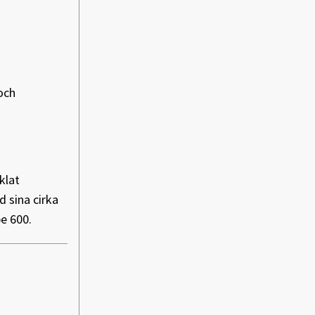
och
klat
 sina cirka
be 600.