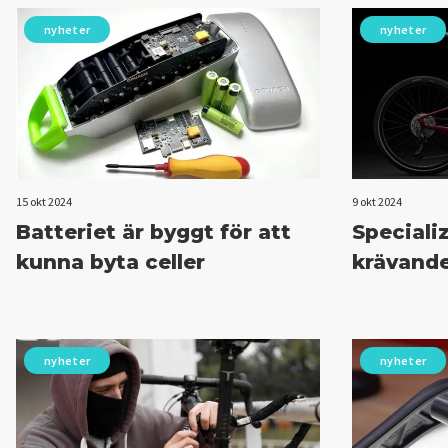
nyheter
nyheter
15 okt 2024
9 okt 2024
Batteriet är byggt för att
Speciali
kunna byta celler
krävande
nyheter
nyheter