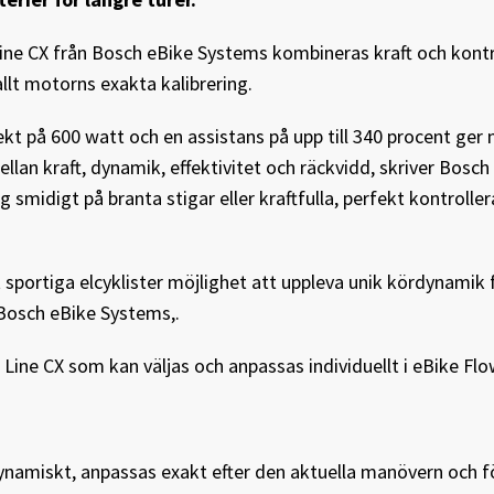
e CX från Bosch eBike Systems kombineras kraft och kontro
allt motorns exakta kalibrering.
 på 600 watt och en assistans på upp till 340 procent ger 
n kraft, dynamik, effektivitet och räckvidd, skriver Bosch 
midigt på branta stigar eller kraftfulla, perfekt kontrolle
 sportiga elcyklister möjlighet att uppleva unik kördynamik 
 Bosch eBike Systems,.
Line CX som kan väljas och anpassas individuellt i eBike Fl
namiskt, anpassas exakt efter den aktuella manövern och fö