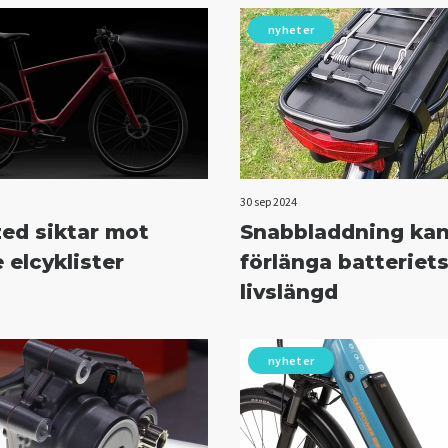
nyheter
30 sep 2024
zed siktar mot
Snabbladdning ka
 elcyklister
förlänga batteriet
livslängd
nyheter