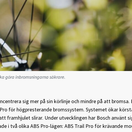
ska göra inbromsningarna säkrare.
ncentrera sig mer på sin körlinje och mindre på att bromsa.
 Pro för högpresterande bromssystem. Systemet ökar körsta
tt framhjulet slirar. Under utvecklingen har Bosch använt si
ade i två olika ABS Pro-lägen: ABS Trail Pro för krävande mo