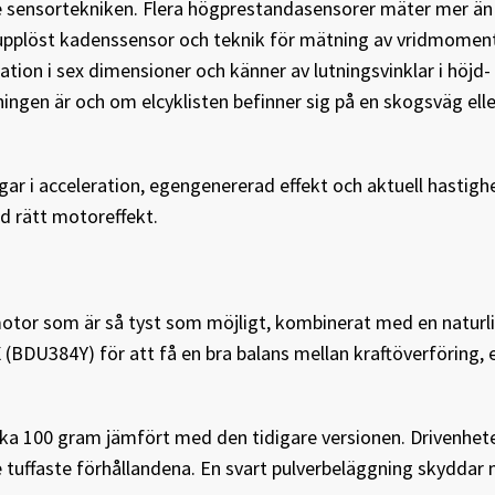
de sensortekniken. Flera högprestandasensorer mäter mer ä
ögupplöst kadenssensor och teknik för mätning av vridmomen
ion i sex dimensioner och känner av lutningsvinklar i höjd-
ningen är och om elcyklisten befinner sig på en skogsväg elle
ar i acceleration, egengenererad effekt och aktuell hastighe
id rätt motoreffekt.
 motor som är så tyst som möjligt, kombinerat med en naturl
BDU384Y) för att få en bra balans mellan kraftöverföring, e
ka 100 gram jämfört med den tidigare versionen. Drivenhet
tuffaste förhållandena. En svart pulverbeläggning skyddar