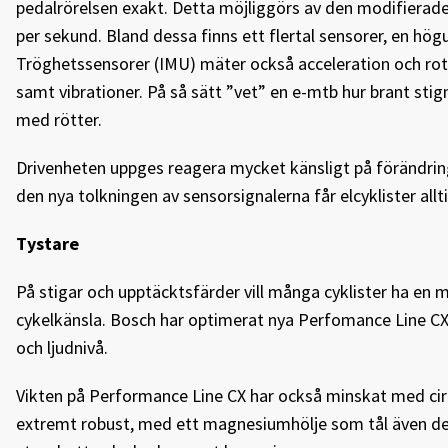
pedalrörelsen exakt. Detta möjliggörs av den modifiera
per sekund. Bland dessa finns ett flertal sensorer, en h
Tröghetssensorer (IMU) mäter också acceleration och rotat
samt vibrationer. På så sätt ”vet” en e-mtb hur brant stig
med rötter.
Drivenheten uppges reagera mycket känsligt på förändring
den nya tolkningen av sensorsignalerna får elcyklister allt
Tystare
På stigar och upptäcktsfärder vill många cyklister ha en
cykelkänsla. Bosch har optimerat nya Perfomance Line CX (
och ljudnivå.
Vikten på Performance Line CX har också minskat med cir
extremt robust, med ett magnesiumhölje som tål även de 