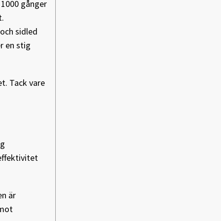
n 1000 gånger
t.
 och sidled
r en stig
t. Tack vare
ig
ffektivitet
en är
 mot