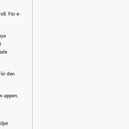
ll. För e-
nya
i
rade
för den
ow-appen.
ljer