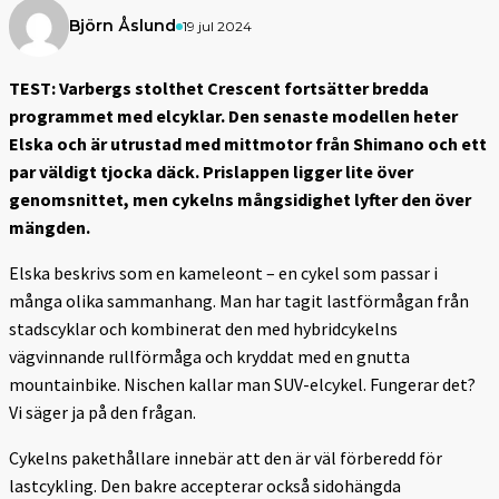
Björn Åslund
19 jul 2024
TEST: Varbergs stolthet Crescent fortsätter bredda
programmet med elcyklar. Den senaste modellen heter
Elska och är utrustad med mittmotor från Shimano och ett
par väldigt tjocka däck. Prislappen ligger lite över
genomsnittet, men cykelns mångsidighet lyfter den över
mängden.
Elska beskrivs som en kameleont – en cykel som passar i
många olika sammanhang. Man har tagit lastförmågan från
stadscyklar och kombinerat den med hybridcykelns
vägvinnande rullförmåga och kryddat med en gnutta
mountainbike. Nischen kallar man SUV-elcykel. Fungerar det?
Vi säger ja på den frågan.
Cykelns pakethållare innebär att den är väl förberedd för
lastcykling. Den bakre accepterar också sidohängda