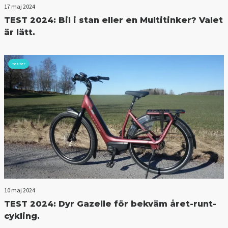
17 maj 2024
TEST 2024: Bil i stan eller en Multitinker? Valet
är lätt.
tester
10 maj 2024
TEST 2024: Dyr Gazelle för bekväm året-runt-
cykling.