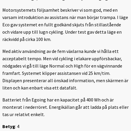
Motorsystemets följsamhet beskriver vi som god, med en
varsam introduktion av assistans när man börjar trampa. I läge
Eco gav systemet en fullt godkänd skjuts från stillastående
och vidare upp till lugn cykling. Under test gav detta läge en
räckvidd på cirka 100 km.
Med aktiv användning av de fem växlarna kunde vi hålla ett
acceptabelt tempo. Men vid cykling i elakare uppförsbackar,
nödgades vi gå till läge Normal och High för en vägvinnande
framfart. Systemet klipper assistansen vid 25 km/tim.
Displayen presenterar all önskad information, men skärmen är
liten och kan enbart visa ett datafält.
Batteriet från Egoing har en kapacitet på 400 Wh och är
monterat i nederröret. Energikällan går att ladda på plats eller
tas ur relativt enkelt.
Betyg
: 4