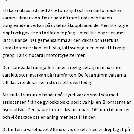
Elska är utrustad med 27.5-tumshjul och har därför däck av
samma dimension. De är hela 60 mm breda och har en
tongivande inverkan på cykelns åkuppträdande. Med lite lägre
ringtryck gav de en förlåtande gång – med lite högre en mer
lättrullande. Det gemensamma är den vakna och lekfulla
karaktären de skänker Elska, lättsvängd men med ett tryggt
grepp. Tänk motard i motorcykeltermer.
Den dämpade framgaffeln är en trevlig detalj men har inte
särskilt stor inverkan på framfarten. De feta gummivalsarna
till däck renderar den i stort sett överflödig.
Att rulla fram utan händer på styret var en smal sak med
assistansen från de gyroskopiskt positiva hjulen. Bromsarna är
hydrauliska. Den bakre bromsskivan är bara 160 mm i diameter
och vi önskade oss en aning mer bett från den.
Det interna växelnavet Alfine styrs enkelt med vridreglaget på