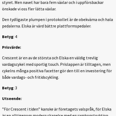
styret. Men navet har bara fem växlar och i uppförsbackar
önskade vi oss fler lätta växlar.
Den tydligaste plumpen i protokollet är de obekväma och hala
pedalerna. Elska är värd bättre plattformspedaler.
Betyg
: 4
Prisvärde:
Crescent är en av de största och Elska en väldig trevlig
vardagscykel med sportig touch. Prislappen är tilltagen, men
cykelns många positiva facetter gör den till en investering för
både vardags- och fritidscykling.
Betyg
: 3
Utseende:
”För Crescent i tiden” kanske är företagets valspråk, för Elska
är en alltigenom modern skapelse med en ramkonstruktion