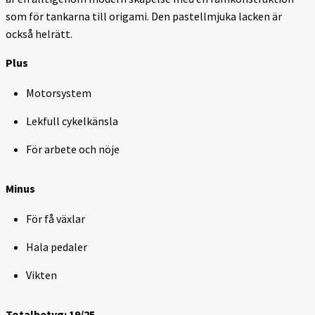
som för tankarna till origami. Den pastellmjuka lacken är
också helrätt.
Plus
Motorsystem
Lekfull cykelkänsla
För arbete och nöje
Minus
För få växlar
Hala pedaler
Vikten
Totalbetyg: 19/25