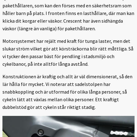
pakethållaren, som kan den förses med en säkerhetsram som
håller barn på plats. I fronten finns en lasthållare, där man kan
klicka dit korgar eller väskor. Crescent har även sidhängda
väskor (längre än vanliga) för pakethållaren.
Motorsystemet har rejält med kraft för tunga laster, men det
slukar ström vilket gör att körsträckorna blir rätt måttliga. Så
vi tycker den passar bäst för pendling i stadsmiljö och
cykelbanor, på inte alltför långa avstånd.
Konstruktionen är kraftig och allt är väl dimensionerat, så den
lär hålla för mycket. Vi noterar att sadelstolpen har
snabbkoppling och är utformad för olika långa personer, så
cykeln lätt att växlas mellan olika personer. Ett kraftigt
dubbelstöd gör att cykeln står riktigt stadig.