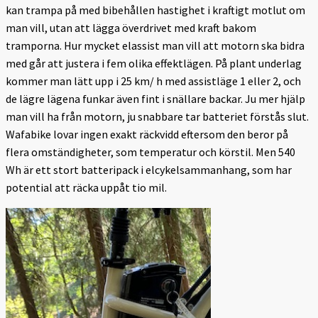
kan trampa på med bibehållen hastighet i kraftigt motlut om
man vill, utan att lägga överdrivet med kraft bakom
tramporna. Hur mycket elassist man vill att motorn ska bidra
med går att justera i fem olika effektlägen. På plant underlag
kommer man lätt upp i 25 km/ h med assistläge 1 eller 2, och
de lägre lägena funkar även fint i snällare backar. Ju mer hjälp
man vill ha från motorn, ju snabbare tar batteriet förstås slut.
Wafabike lovar ingen exakt räckvidd eftersom den beror på
flera omständigheter, som temperatur och körstil. Men 540
Wh är ett stort batteripack i elcykelsammanhang, som har
potential att räcka uppåt tio mil.