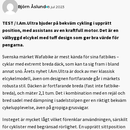
Björn Åslund
8 jul 2023
TEST / I.Am.Ultra bjuder på bekväm cykling i upprätt
position, med assistans av en kraftfull motor. Det är en
välbyggd elcykel med tuff design som ger bra värde för
pengarna.
Svenska märket Wafabike är mest kända för sina fatbikes –
cyklar med extremt breda däck, som kan ta sig fram i bland
annat snö. Årets nyhet I.Am.Ultra är dock av mer klassisk
elcykelmodell, även om designen fortfarande går i märkets
robusta stil. Däcken är fortfarande breda (fast inte fatbike-
breda), och mäter 2,1 tum. Det i kombination med en rejäl och
bred sadel med dämpning i sadelstolpen ger en riktigt bekväm
cykelupplevelse, även på gropiga grusvägar.
Insteget är mycket lågt vilket förenklar användningen, särskilt
för cyklister med begränsad rörlighet. En upprätt sittposition