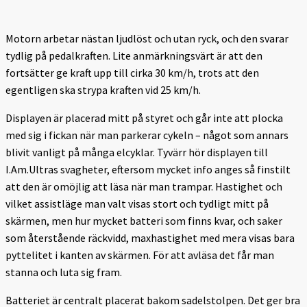
Motorn arbetar nästan ljudlöst och utan ryck, och den svarar
tydlig på pedalkraften. Lite anmärkningsvärt är att den
fortsätter ge kraft upp till cirka 30 km/h, trots att den
egentligen ska strypa kraften vid 25 km/h.
Displayen är placerad mitt på styret och går inte att plocka
med sig i fickan när man parkerar cykeln – något som annars
blivit vanligt på många elcyklar. Tyvärr hör displayen till
I.Am.Ultras svagheter, eftersom mycket info anges så finstilt
att den är omöjlig att läsa när man trampar. Hastighet och
vilket assistläge man valt visas stort och tydligt mitt på
skärmen, men hur mycket batteri som finns kvar, och saker
som återstående räckvidd, maxhastighet med mera visas bara
pyttelitet i kanten av skärmen. För att avläsa det får man
stanna och luta sig fram.
Batteriet är centralt placerat bakom sadelstolpen. Det ger bra