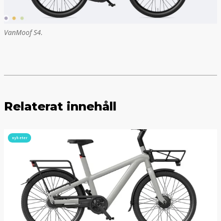
VanMoof S4.
Relaterat innehåll
nyheter