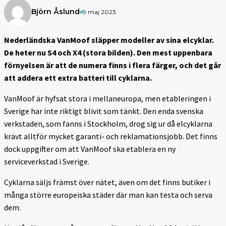
Björn Åslund
9 maj 2023
Nederländska VanMoof släpper modeller av sina elcyklar.
De heter nu S4 och X4 (stora bilden). Den mest uppenbara
förnyelsen är att de numera finns i flera färger, och det går
att addera ett extra batteri till cyklarna.
VanMoof är hyfsat stora i mellaneuropa, men etableringen i
Sverige har inte riktigt blivit som tänkt. Den enda svenska
verkstaden, som fanns i Stockholm, drog sig ur då elcyklarna
krävt alltför mycket garanti- och reklamationsjobb. Det finns
dock uppgifter om att VanMoof ska etablera en ny
serviceverkstad i Sverige.
Cyklarna säljs främst över nätet, även om det finns butiker i
många större europeiska städer där man kan testa och serva
dem.