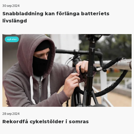
30 sep 2024
Snabbladdning kan förlänga batteriets
livslängd
nyheter
28 sep 2024
Rekordfå cykelstölder i somras