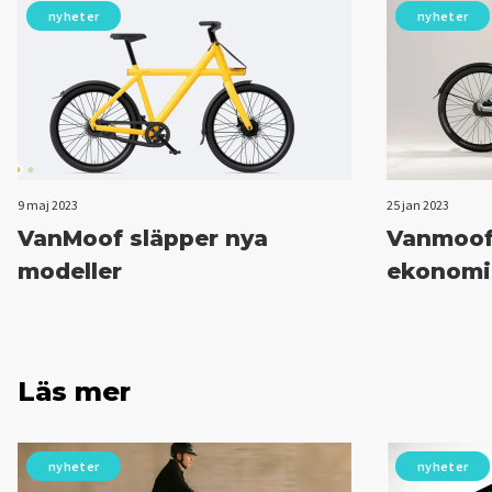
nyheter
nyheter
9 maj 2023
25 jan 2023
VanMoof släpper nya
Vanmoof 
modeller
ekonomi
Läs mer
nyheter
nyheter