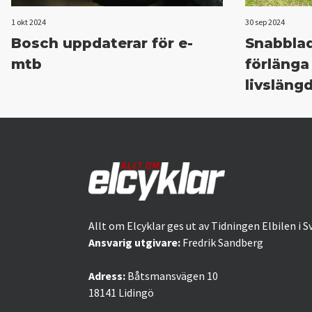
1 okt 2024
30 sep 2024
Bosch uppdaterar för e-
Snabbla
mtb
förlänga
livsläng
Allt om Elcyklar ges ut av Tidningen Elbilen i S
Ansvarig utgivare:
Fredrik Sandberg
Adress:
Båtsmansvägen 10
18141 Lidingö