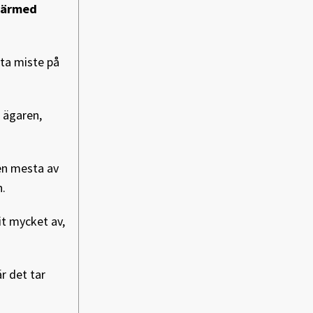
 Därmed
 ta miste på
n ägaren,
en mesta av
n.
it mycket av,
r det tar