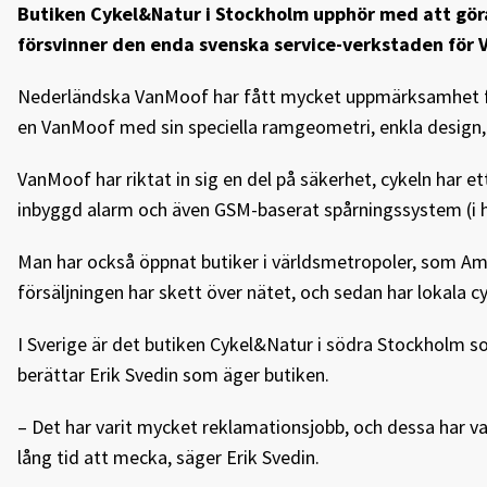
Butiken Cykel&Natur i Stockholm upphör med att gör
försvinner den enda svenska service-verkstaden för 
Nederländska VanMoof har fått mycket uppmärksamhet för 
en VanMoof med sin speciella ramgeometri, enkla design,
VanMoof har riktat in sig en del på säkerhet, cykeln har e
inbyggd alarm och även GSM-baserat spårningssystem (i h
Man har också öppnat butiker i världsmetropoler, som Am
försäljningen har skett över nätet, och sedan har lokala c
I Sverige är det butiken Cykel&Natur i södra Stockholm s
berättar Erik Svedin som äger butiken.
– Det har varit mycket reklamationsjobb, och dessa har var
lång tid att mecka, säger Erik Svedin.