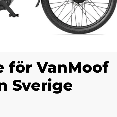
e för VanMoof
ån Sverige