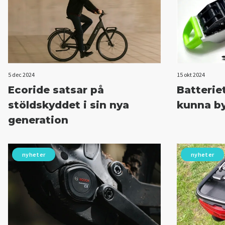
5 dec 2024
15 okt 2024
Ecoride satsar på
Batteriet
stöldskyddet i sin nya
kunna by
generation
nyheter
nyheter