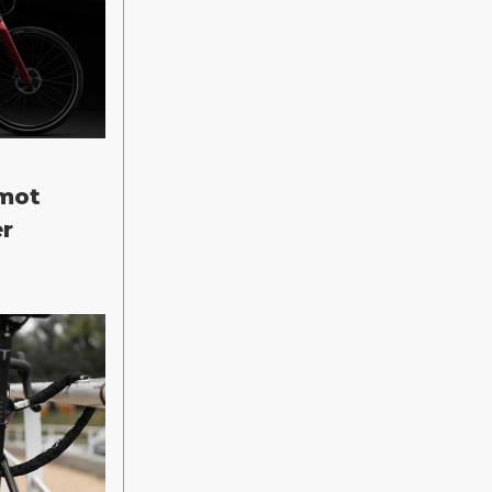
 mot
er