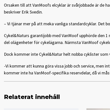
Orsaken till att VanMoofs elcyklar är svårjobbade är de 
beskriver Erik Svedin.
– Vi tjänar mer på att meka vanliga standardcyklar. Det b
Cykel&Naturs garantijobb med VanMoof upphörde den 1 mars.
del olägenheter för cykelägarna. Närmsta VanMoof cykelce
Dock kommer inte Cykel&Natur helt nobba cyklister som vi
-Vi kommer att kunna göra vissa jobb och service, men int
kommer inte ha VanMoof-specifika reservdelar, då vi måst
Relaterat innehåll