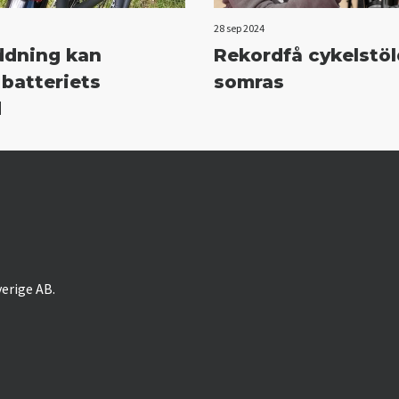
28 sep 2024
ddning kan
Rekordfå cykelstöl
 batteriets
somras
d
verige AB.