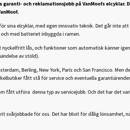
a garanti- och reklamationsjobb på VanMoofs elcyklar.
VanMoof.
sina elcyklar, med egen innovativ teknik. Det går inte att
 och med batteriet inbyggda i ramen.
tt nyckelfritt lås, och funktioner som automatisk känner ige
ändelse av stöld).
sterdam, Berling, New York, Paris och San Francisco. Men d
ykelbutiker fått stå för service och eventuella garantiärende
om fått utföra
denna typ av servicejobb. Och det har det var
it svårjobbade för oss. Det har blivit för dålig lönsamhet, nä