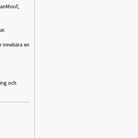
 VanMoof,
ar.
r innebära en
ning och