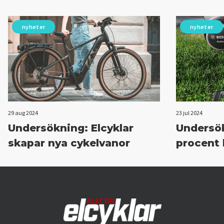
nyheter
nyheter
29 aug 2024
23 jul 2024
Undersökning: Elcyklar
Undersök
skapar nya cykelvanor
procent 