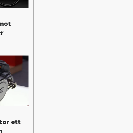
 mot
er
tor ett
h