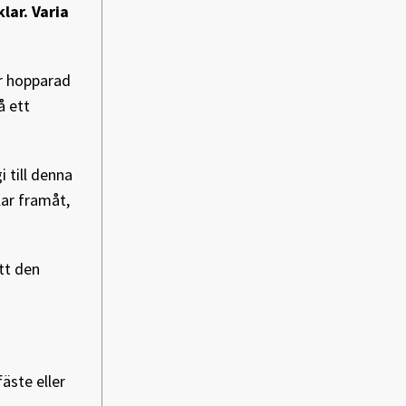
lar. Varia
är hopparad
å ett
i till denna
lar framåt,
tt den
äste eller