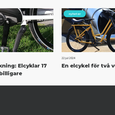
nyheter
22 jul 2024
ning: Elcyklar 17
En elcykel för två 
billigare