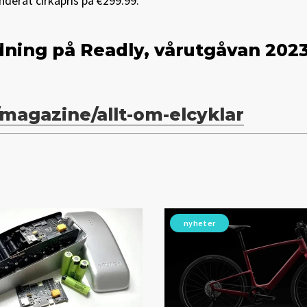
nderat cirkapris på €299.99.
tidning på Readly, vårutgåvan 2023
/magazine/allt-om-elcyklar
nyheter