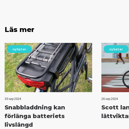
Läs mer
nyheter
nyheter
30 sep 2024
26 sep 2024
Snabbladdning kan
Scott la
förlänga batteriets
lättvikta
livslängd