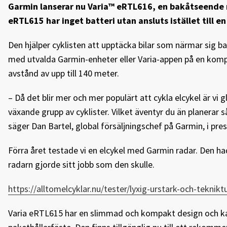
Garmin lanserar nu Varia™ eRTL616, en bakåtseende r
eRTL615 har inget batteri utan ansluts istället till e
Den hjälper cyklisten att upptäcka bilar som närmar sig 
med utvalda Garmin-enheter eller Varia-appen på en kom
avstånd av upp till 140 meter.
– Då det blir mer och mer populärt att cykla elcykel är vi g
växande grupp av cyklister. Vilket äventyr du än planerar 
säger Dan Bartel, global försäljningschef på Garmin, i pre
Förra året testade vi en elcykel med Garmin radar. Den ha
radarn gjorde sitt jobb som den skulle.
https://alltomelcyklar.nu/tester/lyxig-urstark-och-teknikt
Varia eRTL615 har en slimmad och kompakt design och kan 