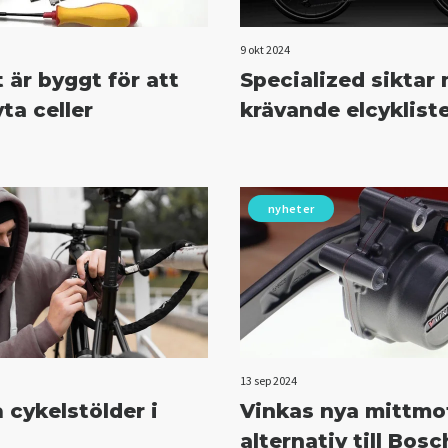
9 okt 2024
 är byggt för att
Specialized siktar
ta celler
krävande elcyklist
nyheter
13 sep 2024
 cykelstölder i
Vinkas nya mittmo
alternativ till Bosc