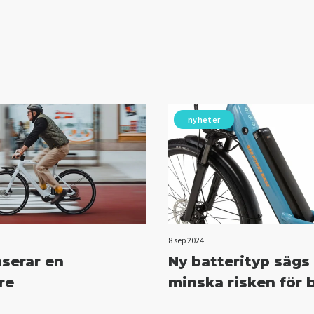
nyheter
8 sep 2024
nserar en
Ny batterityp sägs
re
minska risken för 