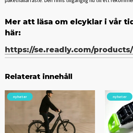
pakethållarfäste. Den finns tillgänglig nu till ett rekomme
Mer att läsa om elcyklar i vår 
här:
https://se.readly.com/products
Relaterat innehåll
nyheter
nyheter