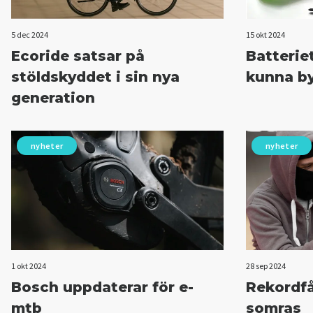
5 dec 2024
15 okt 2024
Ecoride satsar på
Batteriet
stöldskyddet i sin nya
kunna by
generation
nyheter
nyheter
1 okt 2024
28 sep 2024
Bosch uppdaterar för e-
Rekordfå
mtb
somras