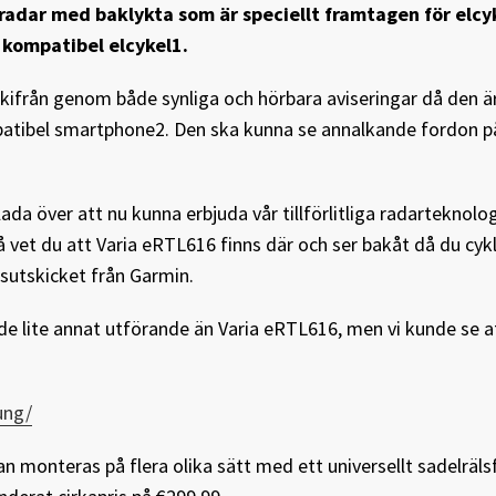
adar med baklykta som är speciellt framtagen för elcyk
n kompatibel elcykel1.
bakifrån genom både synliga och hörbara aviseringar då den 
patibel smartphone2. Den ska kunna se annalkande fordon p
lada över att nu kunna erbjuda vår tillförlitliga radarteknolog
så vet du att Varia eRTL616 finns där och ser bakåt då du cyk
ssutskicket från Garmin.
de lite annat utförande än Varia eRTL616, men vi kunde se a
ung/
monteras på flera olika sätt med ett universellt sadelrälsf