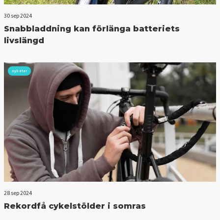
30 sep 2024
Snabbladdning kan förlänga batteriets
livslängd
nyheter
28 sep 2024
Rekordfå cykelstölder i somras