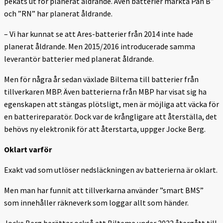
pekats ut för planerat åldrande. Även batterier märkta Pan B”
och ”RN” har planerat åldrande.
– Vi har kunnat se att Ares-batterier från 2014 inte hade
planerat åldrande. Men 2015/2016 introducerade samma
leverantör batterier med planerat åldrande.
Men för några år sedan växlade Biltema till batterier från
tillverkaren MBP. Även batterierna från MBP har visat sig ha
egenskapen att stängas plötsligt, men är möjliga att väcka för
en batterireparatör. Dock var de krångligare att återställa, det
behövs ny elektronik för att återstarta, uppger Jocke Berg.
Oklart varför
Exakt vad som utlöser nedsläckningen av batterierna är oklart.
Men man har funnit att tillverkarna använder ”smart BMS”
som innehåller räkneverk som loggar allt som händer.
Jocke Berg berättar också att Biltema under 2022 återgått till