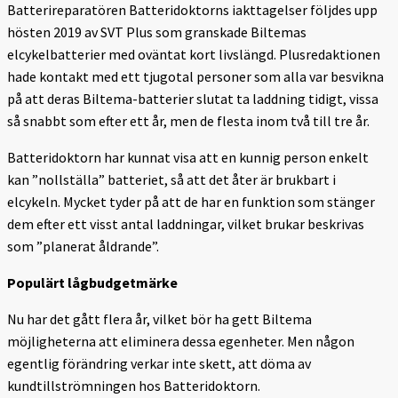
Batterireparatören Batteridoktorns iakttagelser följdes upp
hösten 2019 av SVT Plus som granskade Biltemas
elcykelbatterier med oväntat kort livslängd. Plusredaktionen
hade kontakt med ett tjugotal personer som alla var besvikna
på att deras Biltema-batterier slutat ta laddning tidigt, vissa
så snabbt som efter ett år, men de flesta inom två till tre år.
Batteridoktorn har kunnat visa att en kunnig person enkelt
kan ”nollställa” batteriet, så att det åter är brukbart i
elcykeln. Mycket tyder på att de har en funktion som stänger
dem efter ett visst antal laddningar, vilket brukar beskrivas
som ”planerat åldrande”.
Populärt lågbudgetmärke
Nu har det gått flera år, vilket bör ha gett Biltema
möjligheterna att eliminera dessa egenheter. Men någon
egentlig förändring verkar inte skett, att döma av
kundtillströmningen hos Batteridoktorn.