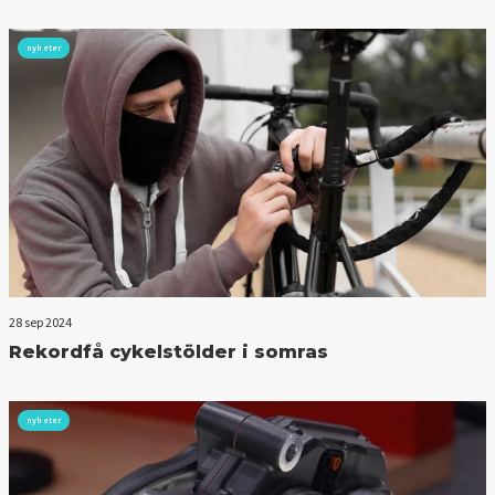
nyheter
28 sep 2024
Rekordfå cykelstölder i somras
nyheter