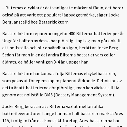
– Biltemas elcyklar är det vanligaste märket vi får in, det beror
också på att varit ett populärt lågbudgetmärke, säger Jocke
Berg, anställd hos Batteridoktorn.
Batteridoktorn reparerar ungefär 400 Biltema-batterier per år.
Ungefär hälften av dessa har plötsligt lagt av, men går enkelt
att nollställa och blir användbara igen, berättar Jocke Berg.
Sedan får man in en del andra Biltema batterier vars celler
åldrats, de håller vanligen 3-4 år, uppger han.
Batteridoktorn har kunnat följa Biltemas elcykelbatterier,
som pekas ut för egenskapen planerat åldrande. Definition av
detta är att batterierna dör plötsligt, men kan väckas till liv
genom att nollställa BMS (Battery Management System).
Jocke Berg berättar att Biltema växlat mellan olika
batterileverantörer. Länge har man haft batterier märkta Ares
115, troligen från ett kinesiskt företag. Ares-batterierna har