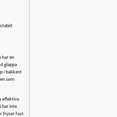
stabilt
h har en
id glappa
pp i bakkant
iten som
 effektiva
 har inte
r fryser fast