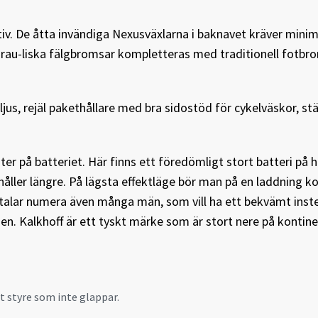
tiv. De åtta invändiga Nexusväxlarna i baknavet kräver minim
 hydrau-liska fälgbromsar kompletteras med traditionell fotb
jus, rejäl pakethållare med bra sidostöd för cykelväskor, s
ter på batteriet. Här finns ett föredömligt stort batteri på 
ller längre. På lägsta effektläge bör man på en laddning 
ltalar numera även många män, som vill ha ett bekvämt inst
ljen. Kalkhoff är ett tyskt märke som är stort nere på konti
t styre som inte glappar.