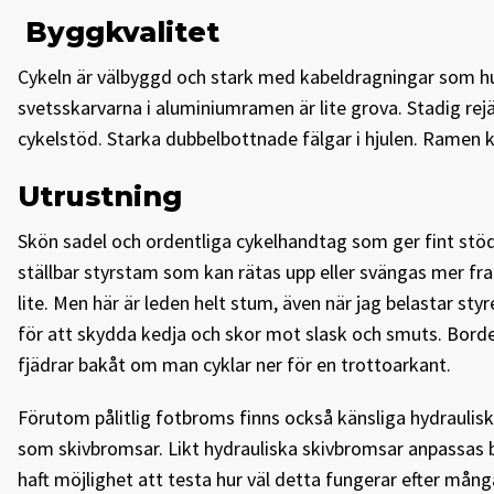
Byggkvalitet
Cykeln är välbyggd och stark med kabeldragningar som huv
svetsskarvarna i aluminiumramen är lite grova. Stadig rejä
cykelstöd. Starka dubbelbottnade fälgar i hjulen. Ramen
Utrustning
Skön sadel och ordentliga cykelhandtag som ger fint stöd
ställbar styrstam som kan rätas upp eller svängas mer fra
lite. Men här är leden helt stum, även när jag belastar sty
för att skydda kedja och skor mot slask och smuts. Borde
fjädrar bakåt om man cyklar ner för en trottoarkant.
Förutom pålitlig fotbroms finns också känsliga hydraulisk
som skiv­bromsar. Likt hydrauliska skivbromsar anpassas 
haft möjlighet att testa hur väl detta fungerar efter mång