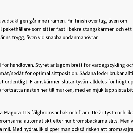
udsakligen går inne i ramen. Fin finish över lag, även om
l pakethållare som sitter fast i bakre stängskärmen och ett 
 känns trygg, även vid snabba undanmanövrar.
 för handloven. Styret är lagom brett för vardagscykling oc
måt/nedåt för optimal sittposition. Sådana leder brukar allt
ret ordentligt. Framskärmen slutar tyvärr alldeles för högt u
 fortsätta nästan ner till marken, med en mjuk lapp sista b
a Magura 11S fälgbromsar bak och fram. De är tysta och lika
bromsarna automatiskt efter hur bromsbackarna slits. Men vi
a mil. Med hydraulik slipper man också risken att bromsvajra