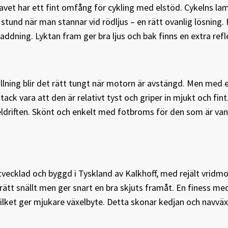
knavet har ett fint omfång för cykling med elstöd. Cykelns la
stund när man stannar vid rödljus – en rätt ovanlig lösning. 
laddning. Lyktan fram ger bra ljus och bak finns en extra refl
llning blir det rätt tungt när motorn är avstängd. Men med 
ck vara att den är relativt tyst och griper in mjukt och fint
eldriften. Skönt och enkelt med fotbroms för den som är van 
utvecklad och byggd i Tyskland av Kalkhoff, med rejält vrid
ätt snällt men ger snart en bra skjuts framåt. En finess me
vilket ger mjukare växelbyte. Detta skonar kedjan och navväxl