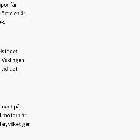
mpor får
Fördelen är
ex.
elstödet
. Växlingen
vid det.
moment på
d motorn är
ar, vilket ger