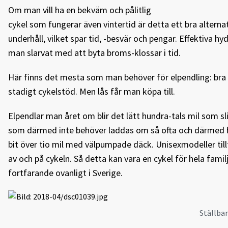
Om man vill ha en bekväm och pålitlig
cykel som fungerar även vintertid är detta ett bra alterna
underhåll, vilket spar tid, -besvär och pengar. Effektiva
man slarvat med att byta broms-klossar i tid.
Här finns det mesta som man behöver för elpendling: bra l
stadigt cykelstöd. Men lås får man köpa till.
Elpendlar man året om blir det lätt hundra-tals mil som sli
som därmed inte behöver laddas om så ofta och därmed hå
bit över tio mil med välpumpade däck. Unisexmodeller til
av och på cykeln. Så detta kan vara en cykel för hela fami
fortfarande ovanligt i Sverige.
Ställbar