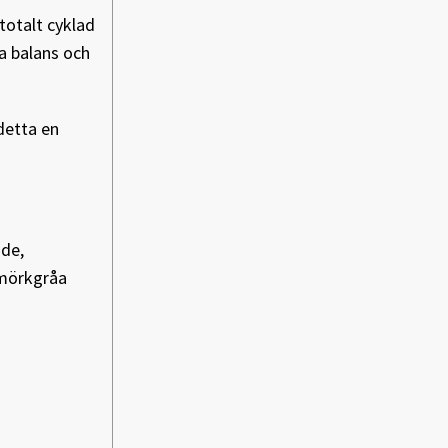
totalt cyklad
ra balans och
detta en
nde,
 mörkgråa