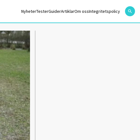
Nyheter
Tester
Guider
Artiklar
Om oss
Integritetspolicy