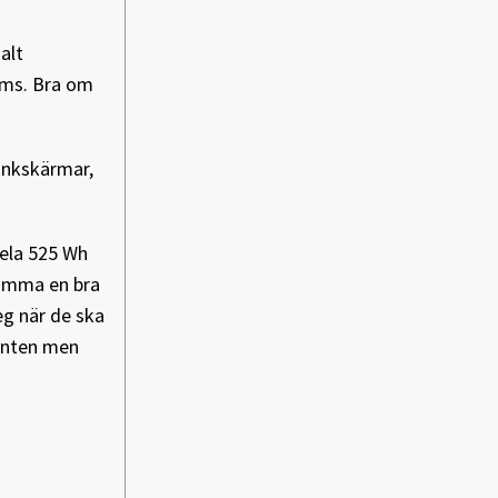
alt
roms. Bra om
tänkskärmar,
hela 525 Wh
komma en bra
eg när de ska
nenten men