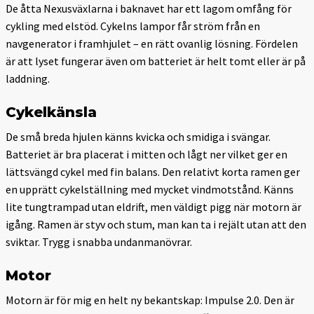
De åtta Nexusväxlarna i baknavet har ett lagom omfång för
cykling med elstöd. Cykelns lampor får ström från en
navgenerator i framhjulet – en rätt ovanlig lösning. Fördelen
är att lyset fungerar även om batteriet är helt tomt eller är på
laddning.
Cykelkänsla
De små breda hjulen känns kvicka och smidiga i svängar.
Batteriet är bra placerat i mitten och lågt ner vilket ger en
lättsvängd cykel med fin balans. Den relativt korta ramen ger
en upprätt cykelställning med mycket vindmotstånd. Känns
lite tungtrampad utan eldrift, men väldigt pigg när motorn är
igång. Ramen är styv och stum, man kan ta i rejält utan att den
sviktar. Trygg i snabba undanmanövrar.
Motor
Motorn är för mig en helt ny bekantskap: Impulse 2.0. Den är