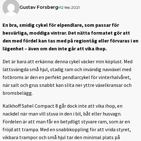
Gustav Forsberg
12 feb 2021
En bra, smidig
cykel för elpendlare, som passar för
besvärliga, moddiga vintrar. Det nätta formatet gör att
den med fördel kan tas med på regiontåg eller förvaras i en
lägenhet – även om den inte går att vika ihop.
Det är bara att erkänna: denna cykel väcker min köplust. Med
lättsvängda små hjul, stadig ram och invändig navväxel med
fotbroms är den en perfekt pendlarcykel för vinterhalvåret,
när salt och grus snabbt kan slita ner yttre växelkransar och
bromsbelägg.
Kalkhoff Sahel Compact 8 går dock inte att vika ihop, en
nackdel när man vill stuva in den i bil, båt eller husvagn.
Fördelen är att man får en betydligt styvare ram, som är en
fröjd att trampa. Med en snabbkoppling för att vrida styret,
vikbara trampor och små hjul tar den minimal plats på