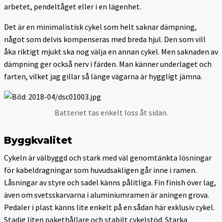
arbetet, pendeltåget eller i en lägenhet.
Det är en minimalistisk cykel som helt saknar dämpning,
något som delvis kompenseras med breda hjul. Den som vill
åka riktigt mjukt ska nog välja en annan cykel. Men saknaden av
dämpning ger också nerv i färden. Man känner underlaget och
farten, vilket jag gillar så länge vägarna är hyggligt jämna.
Batteriet tas enkelt loss åt sidan.
Byggkvalitet
Cykeln är välbyggd och stark med väl genomtänkta lösningar
för kabeldragningar som huvudsakligen går inne i ramen.
Låsningar av styre och sadel känns pålitliga. Fin finish över lag,
även om svets­skarvarna i aluminiumramen är aningen grova.
Pedaler i plast känns lite enkelt på en sådan här exklusiv cykel.
Stadig liten pakethållare och stabilt cykelstöd. Starka