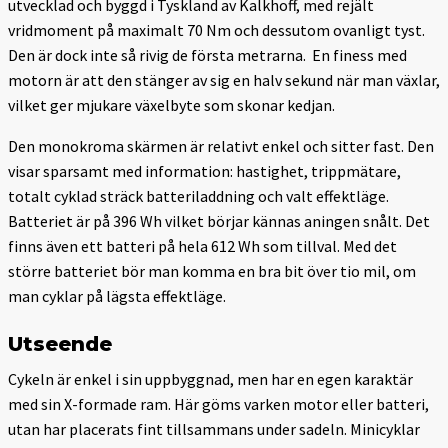
utvecklad och byggd i Tyskland av Kalkhoff, med rejält
vridmoment på maximalt 70 Nm och dessutom ovanligt tyst.
Den är dock inte så rivig de första metrarna. En finess med
motorn är att den stänger av sig en halv sekund när man växlar,
vilket ger mjukare växelbyte som skonar kedjan.
Den monokroma skärmen är relativt enkel och sitter fast. Den
visar sparsamt med information: hastighet, trippmätare,
totalt cyklad sträck batteriladdning och valt effektläge.
Batteriet är på 396 Wh vilket börjar kännas aningen snålt. Det
finns även ett batteri på hela 612 Wh som tillval. Med det
större batteriet bör man komma en bra bit över tio mil, om
man cyklar på lägsta effektläge.
Utseende
Cykeln är enkel i sin uppbyggnad, men har en egen karaktär
med sin X-formade ram. Här göms varken motor eller batteri,
utan har placerats fint tillsammans under sadeln. Minicyklar