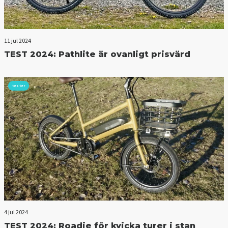
11 jul 2024
TEST 2024: Pathlite är ovanligt prisvärd
tester
4 jul 2024
TEST 2024: Roadie för kvicka turer i stan