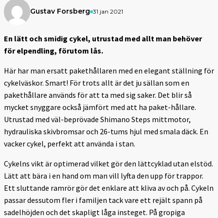
Gustav Forsberg
31 jan 2021
En lätt och smidig cykel, utrustad med allt man behöver
för elpendling, förutom lås.
Här har man ersatt pakethållaren med en elegant ställning för
cykelväskor. Smart! För trots allt är det ju sällan som en
pakethållare används för att ta med sig saker. Det blir så
mycket snyggare också jämfört med att ha paket-hållare.
Utrustad med väl-beprövade Shimano Steps mittmotor,
hydrauliska skivbromsar och 26-tums hjul med smala däck. En
vacker cykel, perfekt att använda i stan.
Cykelns vikt är optimerad vilket gör den lättcyklad utan elstöd.
Lätt att bära i en hand om man vill lyfta den upp för trappor.
Ett sluttande ramrör gör det enklare att kliva av och på. Cykeln
passar dessutom fler i familjen tack vare ett rejält spann på
sadelhöjden och det skapligt låga insteget. På gropiga