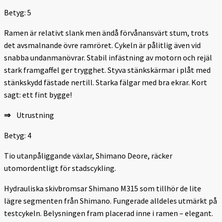
Betyg: 5
Ramen är relativt slank men ändå förvånansvärt stum, trots
det avsmalnande övre ramröret. Cykeln är pålitlig även vid
snabba undanmanövrar. Stabil infästning av motorn och rejäl
stark fram­gaffel ger trygghet. Styva stänkskärmar i plåt med
stänkskydd fästade nertill. Starka fälgar med bra ekrar. Kort
sagt: ett fint ­bygge!
⇒
Utrustning
Betyg: 4
Tio utanpåliggande växlar, Shimano Deore, räcker
utomordentligt för stadscykling.
Hydrauliska skiv­bromsar Shimano M315 som tillhör de lite
lägre segmenten från Shimano. Fungerade alldeles utmärkt på
testcykeln. Belysningen fram placerad inne i ramen – elegant.