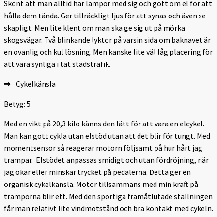
Skönt att man alltid har lampor med sig och gott om el för att
hålla dem tända. Ger tillräckligt ljus för att synas och även se
skapligt. Men lite klent om man ska ge sig ut på mörka
skogsvägar. Två blinkande lyktor på varsin sida om baknavet är
en ovanlig och kul lösning. Men kanske lite väl låg placering för
att vara synliga i tät stadstrafik.
⇒
Cykelkänsla
Betyg: 5
Med en vikt på 20,3 kilo känns den lätt för att vara en elcykel.
Man kan gott cykla utan elstöd utan att det blir för tungt. Med
moment­sensor så reagerar motorn följsamt på hur hårt jag
trampar. El­stödet anpassas smidigt och utan fördröjning, när
jag ökar eller minskar trycket på pedalerna. Detta ger en
organisk cykelkänsla. Motor tillsammans med min kraft på
tramporna blir ett. Med den sportiga framåtlutade ställningen
får man relativt lite vindmotstånd och bra kontakt med cykeln.