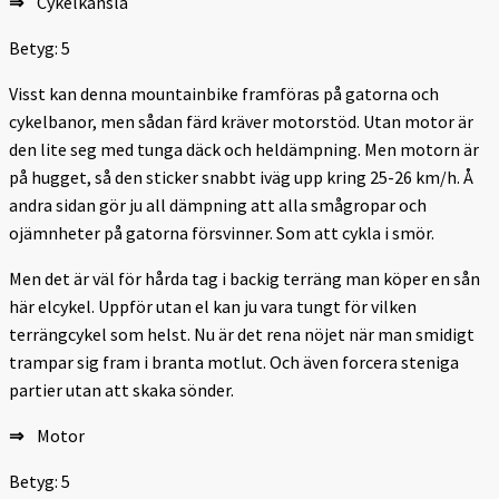
⇒
Cykelkänsla
Betyg: 5
Visst kan denna mountainbike framföras på gatorna och
cykelbanor, men sådan färd kräver motorstöd. Utan motor är
den lite seg med tunga däck och heldämpning. Men motorn är
på hugget, så den sticker snabbt iväg upp kring 25-26 km/h. Å
andra sidan gör ju all dämpning att alla smågropar och
ojämnheter på gatorna försvinner. Som att cykla i smör.
Men det är väl för hårda tag i backig terräng man köper en sån
här elcykel. Uppför utan el kan ju vara tungt för vilken
terrängcykel som helst. Nu är det rena nöjet när man smidigt
trampar sig fram i branta motlut. Och även forcera steniga
partier utan att skaka sönder.
⇒
Motor
Betyg: 5