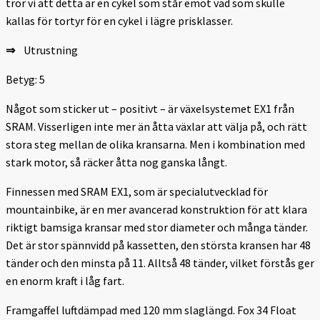
tror vi att detta är en cykel som står emot vad som skulle
kallas för tortyr för en cykel i lägre prisklasser.
⇒
Utrustning
Betyg: 5
Något som sticker ut – positivt – är växelsystemet EX1 från
SRAM. Visserligen inte mer än åtta växlar att välja på, och rätt
stora steg mellan de olika kransarna. Men i kombination med
stark motor, så räcker åtta nog ganska långt.
Finnessen med SRAM EX1, som är special­utvecklad för
mountain­bike, är en mer avancerad konstruktion för att klara
riktigt bamsiga kransar med stor dia­meter och många tänder.
Det är stor spännvidd på kassetten, den största kransen har 48
tänder och den minsta på 11. Alltså 48 tänder, vilket förstås ger
en enorm kraft i låg fart.
Framgaffel luftdämpad med 120 mm slaglängd. Fox 34 Float