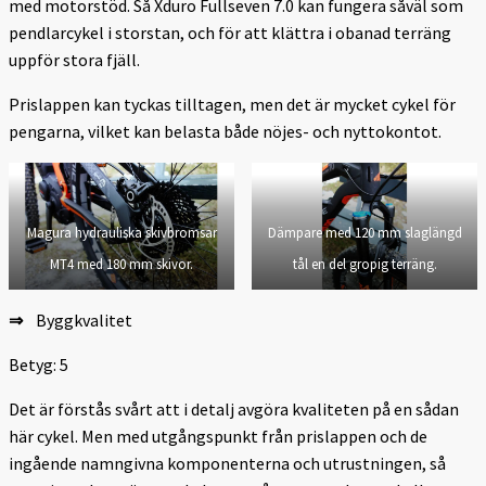
med motorstöd. Så Xduro Fullseven 7.0 kan fungera såväl som
pendlarcykel i storstan, och för att klättra i obanad terräng
uppför stora fjäll.
Prislappen kan tyckas tilltagen, men det är mycket cykel för
pengarna, vilket kan belasta både nöjes- och nyttokontot.
Magura hydrauliska skivbromsar
Dämpare med 120 mm slaglängd
MT4 med 180 mm skivor.
tål en del gropig terräng.
⇒
Byggkvalitet
Betyg: 5
Det är förstås svårt att i detalj avgöra kvaliteten på en sådan
här cykel. Men med utgångspunkt från prislappen och de
ingående namngivna komponenterna och utrustningen, så