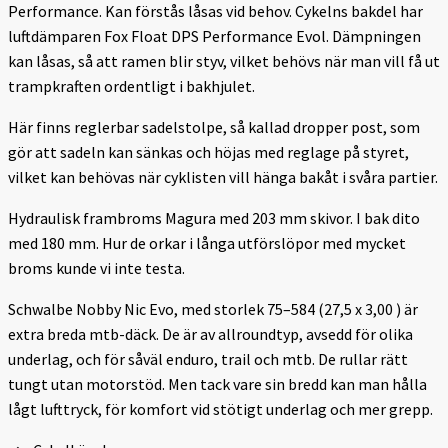
Performance. Kan förstås låsas vid behov. Cykelns bakdel har
luftdämparen Fox Float DPS Performance Evol. Dämpningen
kan låsas, så att ramen blir styv, vilket behövs när man vill få ut
trampkraften ordentligt i bakhjulet.
Här finns reglerbar sadelstolpe, så kallad dropper post, som
gör att sadeln kan sänkas och höjas med reglage på styret,
vilket kan behövas när cyklisten vill hänga bakåt i svåra partier.
Hydraulisk frambroms Magura med 203 mm skivor. I bak dito
med 180 mm. Hur de orkar i långa utförslöpor med mycket
broms kunde vi inte testa.
Schwalbe Nobby Nic Evo, med storlek 75–584 (27,5 x 3,00 ) är
extra breda mtb-däck. De är av allroundtyp, avsedd för olika
underlag, och för såväl enduro, trail och mtb. De rullar rätt
tungt utan motorstöd. Men tack vare sin bredd kan man hålla
lågt lufttryck, för komfort vid stötigt underlag och mer grepp.