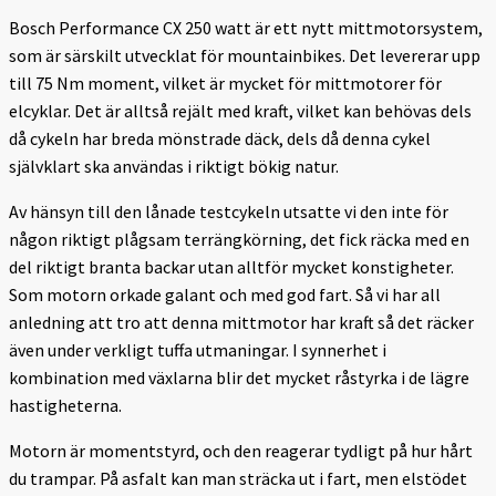
Bosch Performance CX 250 watt är ett nytt mittmotorsystem,
som är särskilt utvecklat för mountainbikes. Det levererar upp
till 75 Nm moment, vilket är mycket för mittmotorer för
elcyklar. Det är alltså rejält med kraft, vilket kan behövas dels
då cykeln har breda mönstrade däck, dels då denna cykel
självklart ska användas i riktigt bökig natur.
Av hänsyn till den lånade testcykeln utsatte vi den inte för
någon riktigt plågsam terrängkörning, det fick räcka med en
del riktigt branta backar utan alltför mycket konstigheter.
Som motorn orkade galant och med god fart. Så vi har all
anledning att tro att denna mittmotor har kraft så det räcker
även under verkligt tuffa utmaningar. I synnerhet i
kombination med växlarna blir det mycket råstyrka i de lägre
hastigheterna.
Motorn är momentstyrd, och den reagerar tydligt på hur hårt
du trampar. På asfalt kan man sträcka ut i fart, men elstödet