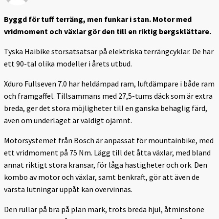
Byggd för tuff terräng, men funkar i stan. Motor med
vridmoment och växlar gör den till en riktig bergsklättare.
Tyska Haibike storsatsatsar på elektriska terrängcyklar. De har
ett 90-tal olika modeller i årets utbud.
Xduro Fullseven 7.0 har heldämpad ram, luftdämpare i både ram
och framgaffel. Tillsammans med 27,5-tums däck som är extra
breda, ger det stora möjligheter till en ganska behaglig färd,
även om underlaget är väldigt ojämnt.
Motorsystemet från Bosch är anpassat för mountainbike, med
ett vridmoment på 75 Nm. Lägg till det åtta växlar, med bland
annat riktigt stora kransar, för låga hastigheter och ork. Den
kombo av motor och växlar, samt benkraft, gör att även de
värsta lutningar uppåt kan övervinnas.
Den rullar på bra på plan mark, trots breda hjul, åtminstone