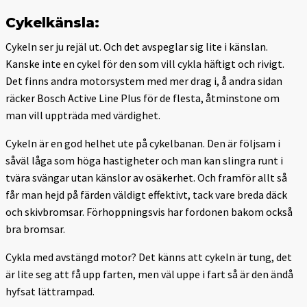
Cykelkänsla:
Cykeln ser ju rejäl ut. Och det avspeglar sig lite i känslan.
Kanske inte en cykel för den som vill cykla häftigt och rivigt.
Det finns andra motorsystem med mer drag i, å andra sidan
räcker Bosch Active Line Plus för de flesta, åtminstone om
man vill uppträda med värdighet.
Cykeln är en god helhet ute på cykelbanan. Den är följsam i
såväl låga som höga hastigheter och man kan slingra runt i
tvära svängar utan känslor av osäkerhet. Och framför allt så
får man hejd på färden väldigt effektivt, tack vare breda däck
och skivbromsar. Förhoppningsvis har fordonen bakom också
bra bromsar.
Cykla med avstängd motor? Det känns att cykeln är tung, det
är lite seg att få upp farten, men väl uppe i fart så är den ändå
hyfsat lättrampad.