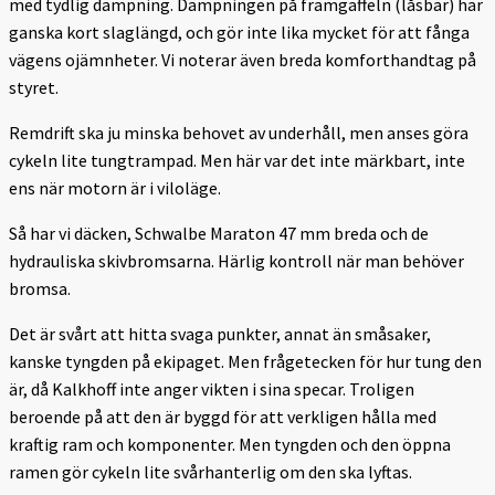
med tydlig dämpning. Dämpningen på framgaffeln (låsbar) har
ganska kort slaglängd, och gör inte lika mycket för att fånga
vägens ojämnheter. Vi noterar även breda komforthandtag på
styret.
Remdrift ska ju minska behovet av underhåll, men anses göra
cykeln lite tungtrampad. Men här var det inte märkbart, inte
ens när motorn är i viloläge.
Så har vi däcken, Schwalbe Maraton 47 mm breda och de
hydrauliska skivbromsarna. Härlig kontroll när man behöver
bromsa.
Det är svårt att hitta svaga punkter, annat än småsaker,
kanske tyngden på ekipaget. Men frågetecken för hur tung den
är, då Kalkhoff inte anger vikten i sina specar. Troligen
beroende på att den är byggd för att verkligen hålla med
kraftig ram och komponenter. Men tyngden och den öppna
ramen gör cykeln lite svårhanterlig om den ska lyftas.