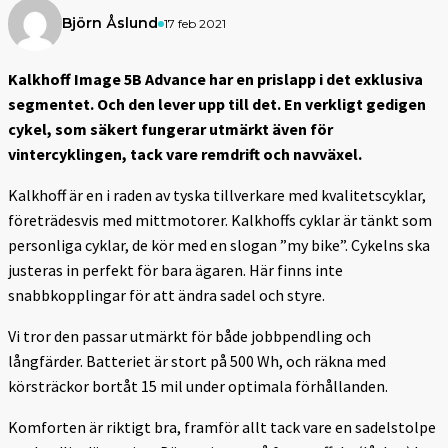
Björn Åslund
17 feb 2021
Kalkhoff Image 5B Advance har en prislapp i det exklusiva
segmentet. Och den lever upp till det. En verkligt gedigen
cykel, som säkert fungerar utmärkt även för
vintercyklingen, tack vare remdrift och navväxel.
Kalkhoff är en i raden av tyska tillverkare med kvalitetscyklar,
företrädesvis med mittmotorer. Kalkhoffs cyklar är tänkt som
personliga cyklar, de kör med en slogan ”my bike”. Cykelns ska
justeras in perfekt för bara ägaren. Här finns inte
snabbkopplingar för att ändra sadel och styre.
Vi tror den passar utmärkt för både jobbpendling och
långfärder. Batteriet är stort på 500 Wh, och räkna med
körsträckor bortåt 15 mil under optimala förhållanden.
Komforten är riktigt bra, framför allt tack vare en sadelstolpe