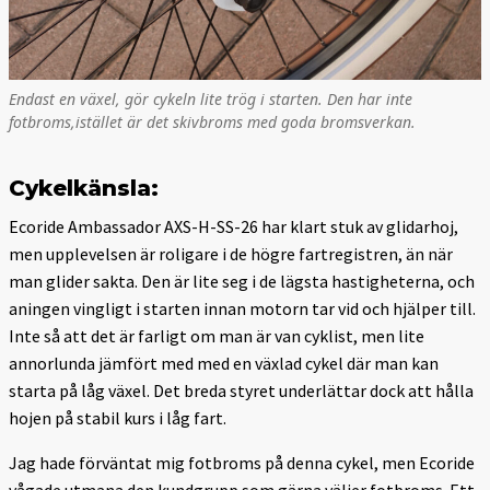
Endast en växel, gör cykeln lite trög i starten. Den har inte
fotbroms,istället är det skivbroms med goda bromsverkan.
Cykelkänsla:
Ecoride Ambassador AXS-H-SS-26 har klart stuk av glidarhoj,
men upplevelsen är roligare i de högre fartregistren, än när
man glider sakta. Den är lite seg i de lägsta hastigheterna, och
aningen vingligt i starten innan motorn tar vid och hjälper till.
Inte så att det är farligt om man är van cyklist, men lite
annorlunda jämfört med med en växlad cykel där man kan
starta på låg växel. Det breda styret underlättar dock att hålla
hojen på stabil kurs i låg fart.
Jag hade förväntat mig fotbroms på denna cykel, men Ecoride
vågade utmana den kundgrupp som gärna väljer fotbroms. Ett