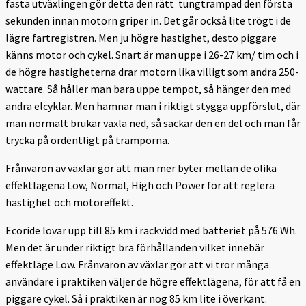
fasta utväxlingen gör detta den rätt
tungtrampad den första
sekunden innan motorn griper in. Det går också lite trögt i de
lägre fartregistren. Men ju högre hastighet, desto piggare
känns motor och cykel. Snart är man uppe i 26-27 km/ tim och i
de högre hastigheterna drar motorn lika villigt som andra 250-
wattare. Så håller man bara uppe tempot, så hänger den med
andra elcyklar. Men hamnar man i riktigt stygga uppförslut, där
man normalt brukar växla ned, så sackar den en del och man får
trycka på ordentligt på tramporna.
Frånvaron av växlar gör att man mer byter mellan de olika
effektlägena Low, Normal, High och Power för att reglera
hastighet och motoreffekt.
Ecoride lovar upp till 85 km i räckvidd med batteriet på 576 Wh.
Men det är under riktigt bra förhållanden vilket innebär
effektläge Low. Frånvaron av växlar gör att vi tror många
användare i praktiken väljer de högre effektlägena, för att få en
piggare cykel. Så i praktiken är nog 85 km lite i överkant.