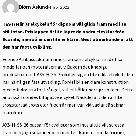
Björn Åslund
11 apr 2022
TEST/ Här är elcykeln för dig som vill glida fram med lite
stil i stan. Prislappen är lite lägre än andra elcyklar från
Ecoride, men så är den lite enklare. Mest utmärkande är att
den har fast utväxling.
Ecoride Ambassador är numera en serie elcyklar med olika
modeller och motoralternativ. Bakom det knepiga
produktnamnet AXS-H-SS-26 döljer sig en lite udda elcykel, den
har nämligen fast utväxling. Fördel blir enklare konstruktion
med mindre risk för krångel, vilket håller nere prisbilden. Detta
är också Ecorides billigaste elcykel. Nackdel att den är lite
trögstartad trots eldrift och är man van vid växlar så saknar
man dem.
AXS-H-SS-26 passar för cyklister som inte alltid vill stressa
fram och jaga sekunder och minuter. Ramens runda former,