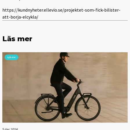
https://kundnyheter.ellevio.se/projektet-som-fick-bilister-
att-borja-elcykla/
Läs mer
nyheter
5 dec 2024