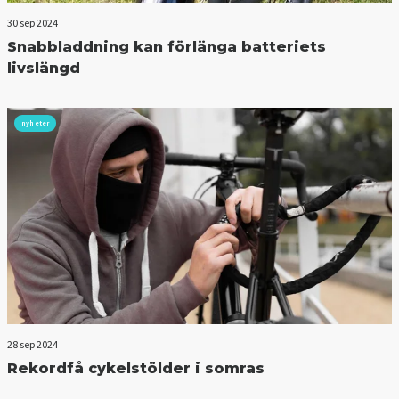
30 sep 2024
Snabbladdning kan förlänga batteriets
livslängd
nyheter
28 sep 2024
Rekordfå cykelstölder i somras