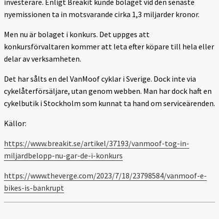
investerare. Enligt Breakit kunde bolaget vid den senaste
nyemissionen ta in motsvarande cirka 1,3 miljarder kronor.
Men nu är bolaget i konkurs. Det uppges att
konkursförvaltaren kommer att leta efter köpare till hela eller
delar av verksamheten.
Det har sålts en del VanMoof cyklar i Sverige. Dock inte via
cykelåterförsäljare, utan genom webben. Man har dock haft en
cykelbutik i Stockholm som kunnat ta hand om serviceärenden.
Källor:
https://www.breakit.se/artikel/37193/vanmoof-tog-in-
miljardbelopp-nu-gar-de-i-konkurs
https://www.theverge.com/2023/7/18/23798584/vanmoof-e-
bikes-is-bankrupt