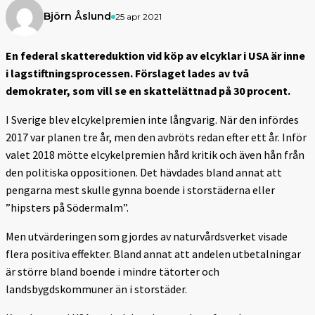
Björn Åslund
25 apr 2021
En federal skattereduktion vid köp av elcyklar i USA är inne
i lagstiftningsprocessen. Förslaget lades av två
demokrater, som vill se en skattelättnad på 30 procent.
I Sverige blev elcykelpremien inte långvarig. När den infördes
2017 var planen tre år, men den avbröts redan efter ett år. Inför
valet 2018 mötte elcykelpremien hård kritik och även hån från
den politiska oppositionen. Det hävdades bland annat att
pengarna mest skulle gynna boende i storstäderna eller
”hipsters på Södermalm”.
Men utvärderingen som gjordes av naturvårdsverket visade
flera positiva effekter. Bland annat att andelen utbetalningar
är större bland boende i mindre tätorter och
landsbygdskommuner än i storstäder.