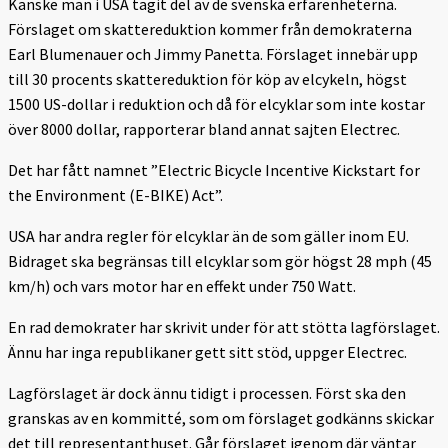
Kanske man i USA tagit del av de svenska erfarenheterna.
Förslaget om skattereduktion kommer från demokraterna
Earl Blumenauer och Jimmy Panetta. Förslaget innebär upp
till 30 procents skattereduktion för köp av elcykeln, högst
1500 US-dollar i reduktion och då för elcyklar som inte kostar
över 8000 dollar, rapporterar bland annat sajten Electrec.
Det har fått namnet ”Electric Bicycle Incentive Kickstart for
the Environment (E-BIKE) Act”.
USA har andra regler för elcyklar än de som gäller inom EU.
Bidraget ska begränsas till elcyklar som gör högst 28 mph (45
km/h) och vars motor har en effekt under 750 Watt.
En rad demokrater har skrivit under för att stötta lagförslaget.
Ännu har inga republikaner gett sitt stöd, uppger Electrec.
Lagförslaget är dock ännu tidigt i processen. Först ska den
granskas av en kommitté, som om förslaget godkänns skickar
det till representanthuset. Går förslaget igenom där väntar