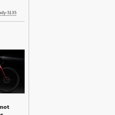
tudy-5135
 mot
er