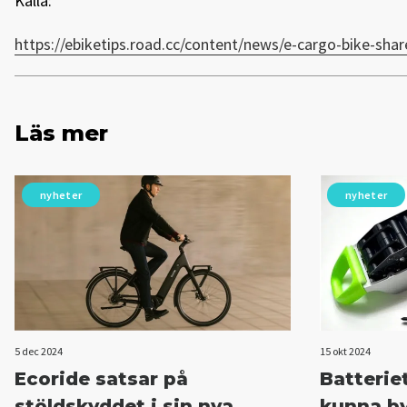
Källa:
https://ebiketips.road.cc/content/news/e-cargo-bike-sh
Läs mer
nyheter
nyheter
5 dec 2024
15 okt 2024
Ecoride satsar på
Batteriet
stöldskyddet i sin nya
kunna by