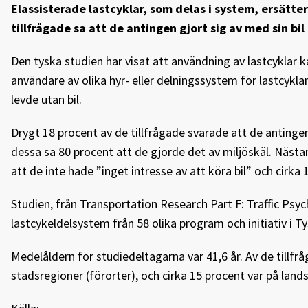
Elassisterade lastcyklar, som delas i system, ersätter
tillfrågade sa att de antingen gjort sig av med sin bil 
Den tyska studien har visat att användning av lastcyklar ka
användare av olika hyr- eller delningssystem för lastcykla
levde utan bil.
Drygt 18 procent av de tillfrågade svarade att de antingen b
dessa sa 80 procent att de gjorde det av miljöskäl. Nästa
att de inte hade ”inget intresse av att köra bil” och cirka
Studien, från Transportation Research Part F: Traffic Ps
lastcykeldelsystem från 58 olika program och initiativ i Ty
Medelåldern för studiedeltagarna var 41,6 år. Av de tillfr
stadsregioner (förorter), och cirka 15 procent var på land