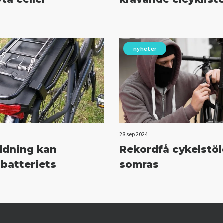
nyheter
28 sep 2024
ddning kan
Rekordfå cykelstöl
 batteriets
somras
d