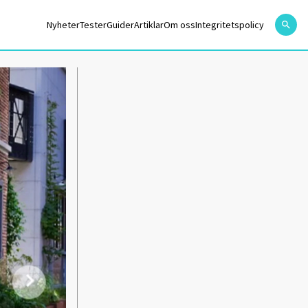
Nyheter
Tester
Guider
Artiklar
Om oss
Integritetspolicy