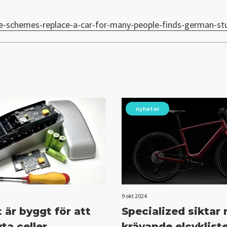
are-schemes-replace-a-car-for-many-people-finds-german-s
nyheter
9 okt 2024
 är byggt för att
Specialized siktar
ta celler
krävande elcyklist