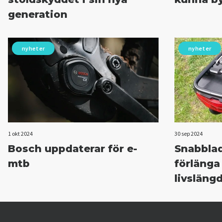
generation
nyheter
nyheter
1 okt 2024
30 sep 2024
Bosch uppdaterar för e-
Snabbla
mtb
förlänga
livsläng