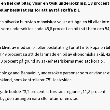
 en hel del bilar, visar en tysk undersökning. 18 procent
eller beslutat sig för att avstå skaffa bil.
n påverka huruvida människor väljer att äga en bil eller inte
r som undersöktes hade 45,8 procent en bil i sitt hem och 54
livit av med sin bil eller beslutat sig för att inte köpa en bil
n 49 procent sa att de lämnade en bil av ekonomiska skäl, 42
 10 procent på grund av säkerhetsriskerna med att köra bil.
ychology and Behaviour, undersökte personer som använder e
skland, som kontrollerar 751 lastcyklar.
ågade bodde 73,2 procent i storstadsregioner, 11,8 procent i 
sbygden antingen nära eller utanför en stad.