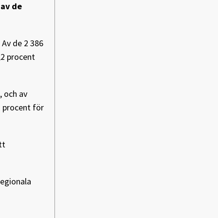
 av de
. Av de 2 386
,2 procent
, och av
 procent för
tt
regionala