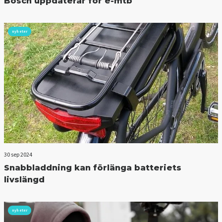
Bosch uppdaterar för e-mtb
nyheter
30 sep 2024
Snabbladdning kan förlänga batteriets
livslängd
nyheter