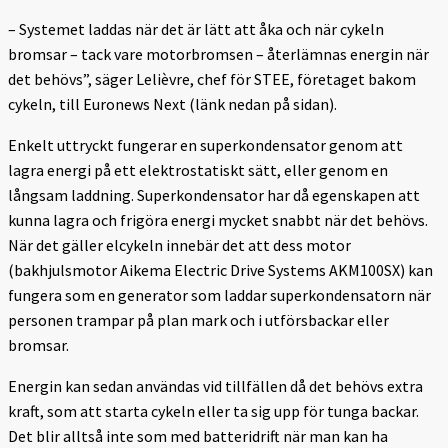
– Systemet laddas när det är lätt att åka och när cykeln
bromsar – tack vare motorbromsen – återlämnas energin när
det behövs”, säger Lelièvre, chef för STEE, företaget bakom
cykeln, till Euronews Next (länk nedan på sidan).
Enkelt uttryckt fungerar en superkondensator genom att
lagra energi på ett elektrostatiskt sätt, eller genom en
långsam laddning. Superkondensator har då egenskapen att
kunna lagra och frigöra energi mycket snabbt när det behövs.
När det gäller elcykeln innebär det att dess motor
(bakhjulsmotor Aikema Electric Drive Systems AKM100SX) kan
fungera som en generator som laddar superkondensatorn när
personen trampar på plan mark och i utförsbackar eller
bromsar.
Energin kan sedan användas vid tillfällen då det behövs extra
kraft, som att starta cykeln eller ta sig upp för tunga backar.
Det blir alltså inte som med batteridrift när man kan ha