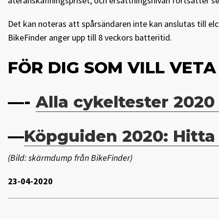
återanskaffningspriset, och ersättningsnivån fortsätter s
Det kan noteras att spårsändaren inte kan anslutas till e
BikeFinder anger upp till 8 veckors batteritid.
FÖR DIG SOM VILL VET
—-
Alla cykeltester 2020
—
Köpguiden 2020: Hitta 
(Bild: skärmdump från BikeFinder)
23-04-2020