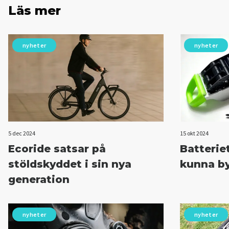
Läs mer
nyheter
nyheter
5 dec 2024
15 okt 2024
Ecoride satsar på
Batteriet
stöldskyddet i sin nya
kunna by
generation
nyheter
nyheter