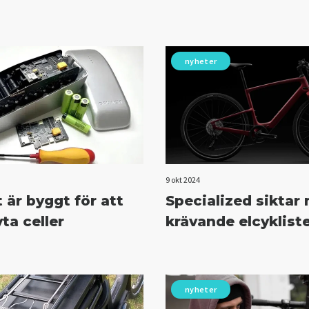
nyheter
9 okt 2024
 är byggt för att
Specialized siktar
ta celler
krävande elcyklist
nyheter