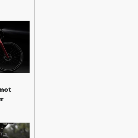
 mot
er