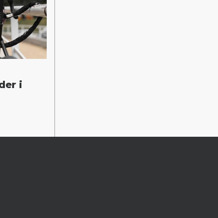
der i