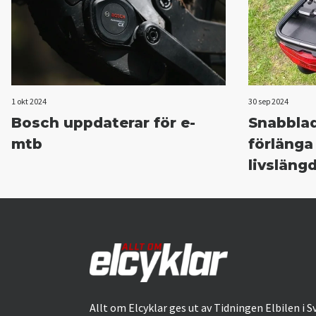
1 okt 2024
30 sep 2024
Bosch uppdaterar för e-
Snabbla
mtb
förlänga
livsläng
Allt om Elcyklar ges ut av Tidningen Elbilen i S