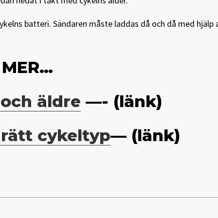
edan nedåt i takt med cykelns ålder.
lcykelns batteri. Sändaren måste laddas då och då med hjälp 
A MER…
 och äldre
—- (länk)
rätt cykeltyp
— (länk)