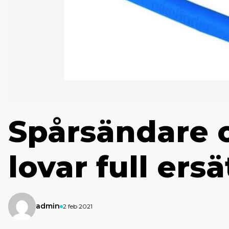
Spårsändare 
lovar full ers
admin
2 feb 2021