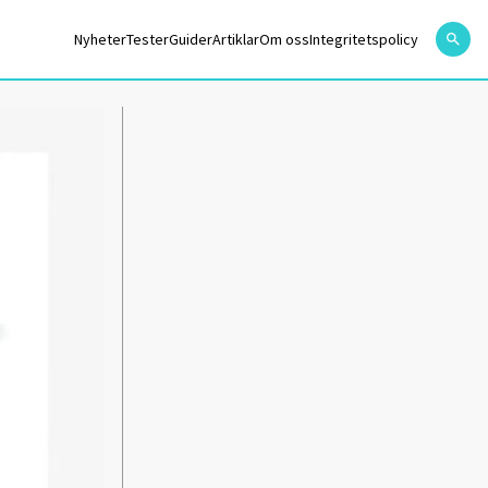
Nyheter
Tester
Guider
Artiklar
Om oss
Integritetspolicy