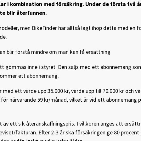
ar i kombination med försäkring. Under de första två å
te blir återfunnen.
odeller, men BikeFinder har alltså lagt ihop detta med en f
de.
an blir förstå mindre om man kan få ersättning
 att gömmas inne i styret. Den säljs med ett abonnemang so
illkommer ett abonnemang.
ed ett värde upp 35.000 kr, värde upp till 70.000 kr och vär
är för närvarande 59 kr/månad, vilket är vid ett abonnemang 
 av ett s k återanskaffningspris. I villkoren anges att ersät
iset/fakturan. Efter 2-3 år ska försäkringen ge 80 procent 