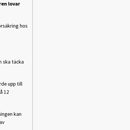
ren lovar
örsäkring hos
m ska täcka
de upp till
på 12
tningen kan
av