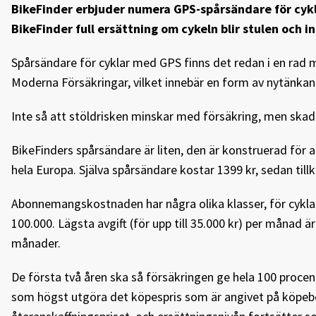
BikeFinder erbjuder numera GPS-spårsändare för cykl
BikeFinder full ersättning om cykeln blir stulen och in
Spårsändare för cyklar med GPS finns det redan i en rad m
Moderna Försäkringar, vilket innebär en form av nytänkan
Inte så att stöldrisken minskar med försäkring, men skad
BikeFinders spårsändare är liten, den är konstruerad för
hela Europa. Själva spårsändare kostar 1399 kr, sedan t
Abonnemangskostnaden har några olika klasser, för cyklar m
100.000. Lägsta avgift (för upp till 35.000 kr) per månad 
månader.
De första två åren ska så försäkringen ge hela 100 procent
som högst utgöra det köpespris som är angivet på köpebev