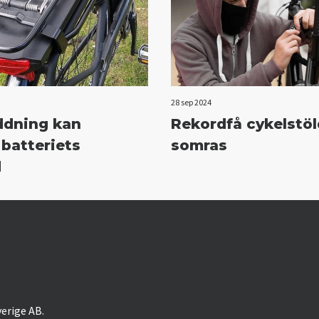
28 sep 2024
ddning kan
Rekordfå cykelstöl
 batteriets
somras
d
verige AB.