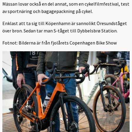
Mässan lovar också en del annat, som en cykelfilmfestival, test
av sportnäring och bagagepackning på cykel.
Enklast att ta sig till Köpenhamn är sannolikt Öresundståget
över bron. Sedan tar man S-tåget till Dybbelsbrø Station.
Fotnot: Bilderna är från fjolårets Copenhagen Bike Show