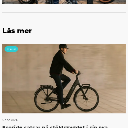
Läs mer
nyheter
5 dec 2024
Ecoride satsar på stöldskyddet i sin nya