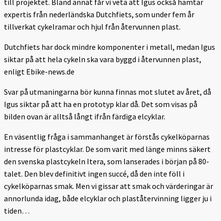
till projektet. Bland annat får vi veta att Igus också hämtar
expertis från nederländska Dutchfiets, som under fem år
tillverkat cykelramar och hjul från återvunnen plast.
Dutchfiets har dock mindre komponenter i metall, medan Igus
siktar på att hela cykeln ska vara byggd i återvunnen plast,
enligt Ebike-news.de
Svar på utmaningarna bör kunna finnas mot slutet av året, då
Igus siktar på att ha en prototyp klar då. Det som visas på
bilden ovan är alltså långt ifrån färdiga elcyklar.
En väsentlig fråga i sammanhanget är förstås cykelköparnas
intresse för plastcyklar. De som varit med länge minns säkert
den svenska plastcykeln Itera, som lanserades i början på 80-
talet. Den blev definitivt ingen succé, då den inte föll i
cykelköparnas smak. Men vi gissar att smak och värderingar är
annorlunda idag, både elcyklar och plaståtervinning ligger ju i
tiden…