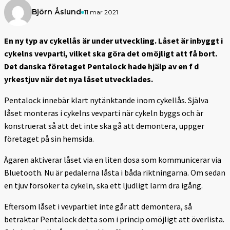
Björn Åslund
11 mar 2021
En ny typ av cykellås är under utveckling. Låset är inbyggt i
cykelns vevparti, vilket ska göra det omöjligt att få bort.
Det danska företaget Pentalock hade hjälp av en f d
yrkestjuv när det nya låset utvecklades.
Pentalock innebär klart nytänktande inom cykellås. Själva
låset monteras i cykelns vevparti när cykeln byggs och är
konstruerat så att det inte ska gå att demontera, uppger
företaget på sin hemsida.
Ägaren aktiverar låset via en liten dosa som kommunicerar via
Bluetooth. Nu är pedalerna låsta i båda riktningarna. Om sedan
en tjuv försöker ta cykeln, ska ett ljudligt larm dra igång.
Eftersom låset i vevpartiet inte går att demontera, så
betraktar Pentalock detta som i princip omöjligt att överlista.