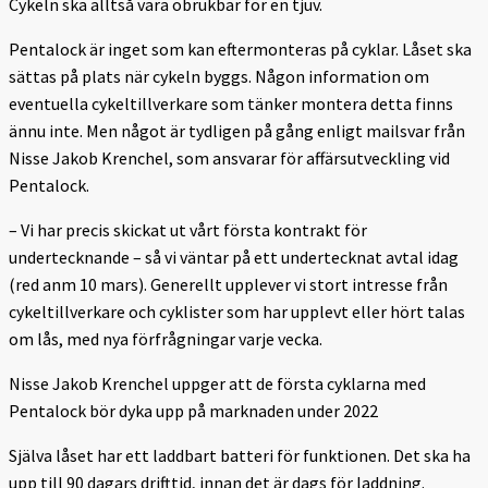
Cykeln ska alltså vara obrukbar för en tjuv.
Pentalock är inget som kan eftermonteras på cyklar. Låset ska
sättas på plats när cykeln byggs. Någon information om
eventuella cykeltillverkare som tänker montera detta finns
ännu inte. Men något är tydligen på gång enligt mailsvar från
Nisse Jakob Krenchel, som ansvarar för affärsutveckling vid
Pentalock.
– Vi har precis skickat ut vårt första kontrakt för
undertecknande – så vi väntar på ett undertecknat avtal idag
(red anm 10 mars). Generellt upplever vi stort intresse från
cykeltillverkare och cyklister som har upplevt eller hört talas
om lås, med nya förfrågningar varje vecka.
Nisse Jakob Krenchel uppger att de första cyklarna med
Pentalock bör dyka upp på marknaden under 2022
Själva låset har ett laddbart batteri för funktionen. Det ska ha
upp till 90 dagars drifttid, innan det är dags för laddning.