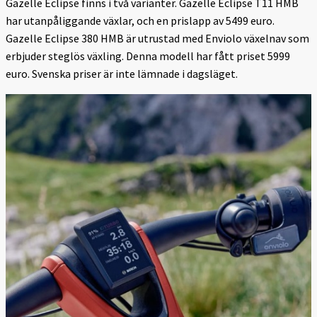
Gazelle Eclipse finns i två varianter. Gazelle Eclipse T11 HMB
har utanpåliggande växlar, och en prislapp av 5499 euro.
Gazelle Eclipse 380 HMB är utrustad med Enviolo växelnav som
erbjuder steglös växling. Denna modell har fått priset 5999
euro. Svenska priser är inte lämnade i dagsläget.