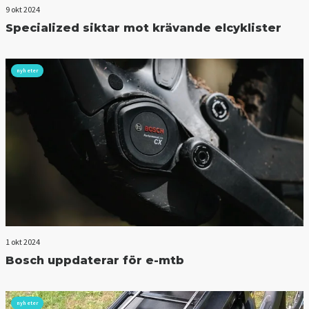
9 okt 2024
Specialized siktar mot krävande elcyklister
nyheter
1 okt 2024
Bosch uppdaterar för e-mtb
nyheter