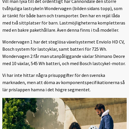
Vill man lyxa till det ordentligt har Cannondale den större
tvåhjuliga lastcykeln Wondervagen (bilden sidans topp), som
är tänkt för både barn och transporter. Den har en rejäl låda
med två sittplatser för barn. Lastmöjligheterna kompletteras
med en bakre pakethållare. Även denna finns i två modeller.
Wondervagen 1 har det steglösa växelsystemet Enviolo HD CV,
Bosch system för lastcyklar, samt batteri för 725 Wh.
Wondervagen 2 får man utanpåliggande växlar Shimano Deore
med 10 växlar, 545 Wh batteri, och med Bosch lastcykel-motor.
Vi har inte hittar några prisuppgifter för den svenska
marknaden, men att döma av komponentspecifikationerna så
lär prislappen hamna i det högre segmentet.