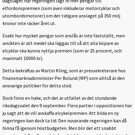
dagsläget har regeringen lagt in mer pengar till
elfordonspremien (som även inkluderar motorcyklar och
utombordsmotorer) om det tidigare anslaget på 350 milj
kronor inte räcker året ut.
Exakt hur mycket pengar som anslås är inte fastställt, men
avsikten är att medel ska läggas till så att alla köpare av
elcyklar ska kunna nyttja premien (som är 25 procent, och
maximalt 10000 kr).
Detta bekräftas av Martin Kling, som är pressekreterare hos
finansmarknadsminister Per Bolund (MP) som alltså är den
ansvarige politiker för detta stöd.
Dock finns en hake, och det är utfallet av det stundande
riksdagsvalet den 9 september. Flera partier i oppositionen har
ju sagt att de vill avskaffa elcykelpremien. Att bilda en ny
regeringen kan dock ta tid. Den nuvarande regeringen kan då
hinna få igenom höstbudgeten. Men blir det ett snabbt