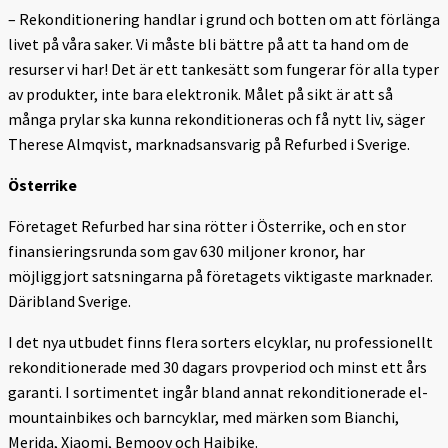
– Rekonditionering handlar i grund och botten om att förlänga
livet på våra saker. Vi måste bli bättre på att ta hand om de
resurser vi har! Det är ett tankesätt som fungerar för alla typer
av produkter, inte bara elektronik. Målet på sikt är att så
många prylar ska kunna rekonditioneras och få nytt liv, säger
Therese Almqvist, marknadsansvarig på Refurbed i Sverige.
Österrike
Företaget Refurbed har sina rötter i Österrike, och en stor
finansieringsrunda som gav 630 miljoner kronor, har
möjliggjort satsningarna på företagets viktigaste marknader.
Däribland Sverige.
I det nya utbudet finns flera sorters elcyklar, nu professionellt
rekonditionerade med 30 dagars provperiod och minst ett års
garanti. I sortimentet ingår bland annat rekonditionerade el-
mountainbikes och barncyklar, med märken som Bianchi,
Merida, Xiaomi, Bemoov och Haibike.