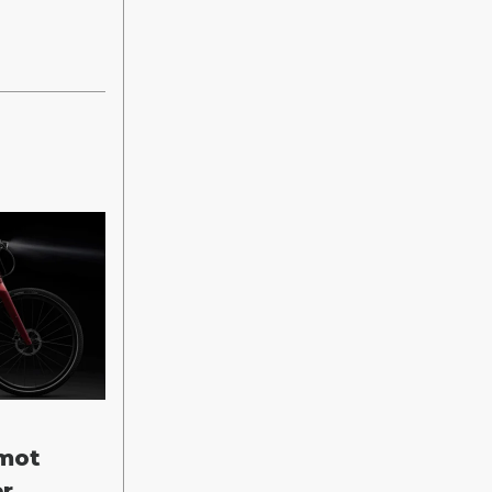
 mot
er