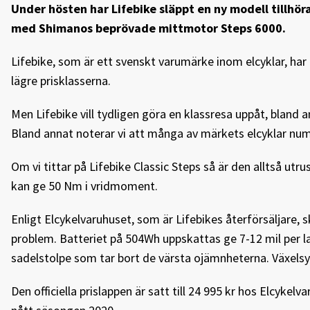
Under hösten har Lifebike släppt en ny modell tillhör
med Shimanos beprövade mittmotor Steps 6000.
Lifebike, som är ett svenskt varumärke inom elcyklar, har
lägre prisklasserna.
Men Lifebike vill tydligen göra en klassresa uppåt, bland 
Bland annat noterar vi att många av märkets elcyklar nu
Om vi tittar på Lifebike Classic Steps så är den alltså 
kan ge 50 Nm i vridmoment.
Enligt Elcykelvaruhuset, som är Lifebikes återförsäljare, s
problem. Batteriet på 504Wh uppskattas ge 7-12 mil per
sadelstolpe som tar bort de värsta ojämnheterna. Växels
Den officiella prislappen är satt till 24 995 kr hos Elcykel