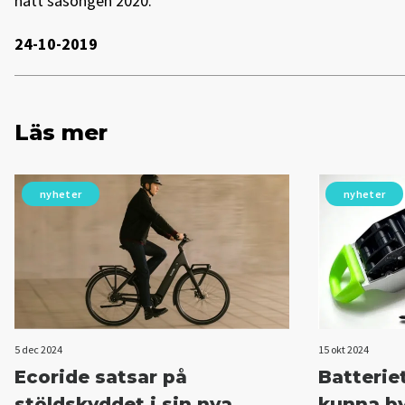
nått säsongen 2020.
24-10-2019
Läs mer
nyheter
nyheter
5 dec 2024
15 okt 2024
Ecoride satsar på
Batteriet
stöldskyddet i sin nya
kunna by