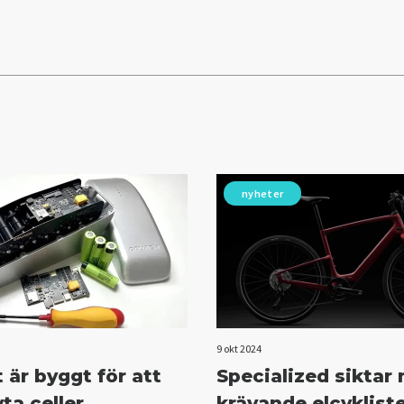
nyheter
9 okt 2024
 är byggt för att
Specialized siktar
ta celler
krävande elcyklist