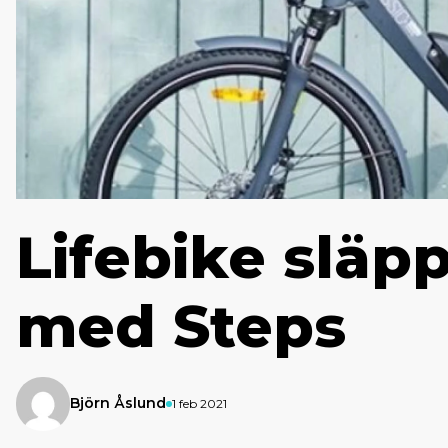
Lifebike släp
med Steps
Björn Åslund
1 feb 2021