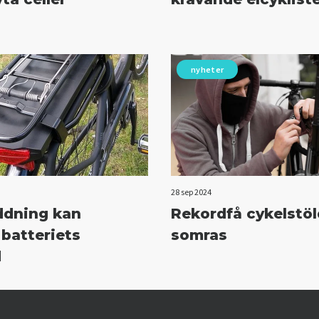
nyheter
28 sep 2024
ddning kan
Rekordfå cykelstöl
 batteriets
somras
d