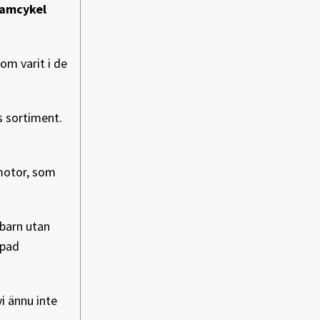
damcykel
om varit i de
s sortiment.
 motor, som
 barn utan
mpad
vi ännu inte