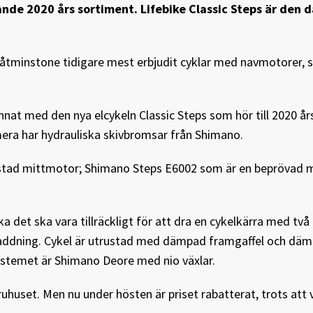
ande 2020 års sortiment. Lifebike Classic Steps är den 
 åtminstone tidigare mest erbjudit cyklar med navmotorer, s
annat med den nya elcykeln Classic Steps som hör till 2020 år
mera har hydrauliska skivbromsar från Shimano.
utrustad mittmotor; Shimano Steps E6002 som är en beprövad
ka det ska vara tillräckligt för att dra en cykelkärra med två
 laddning. Cykel är utrustad med dämpad framgaffel och dä
ystemet är Shimano Deore med nio växlar.
varuhuset. Men nu under hösten är priset rabatterat, trots att 