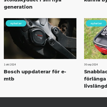
generation
nyheter
nyheter
1 okt 2024
30 sep 2024
Bosch uppdaterar för e-
Snabbla
mtb
förlänga
livsläng