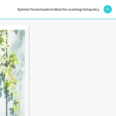
Nyheter
Tester
Guider
Artiklar
Om oss
Integritetspolicy