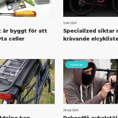
9 okt 2024
 är byggt för att
Specialized siktar
ta celler
krävande elcyklist
nyheter
28 sep 2024
ddning kan
Rekordfå cykelstöl