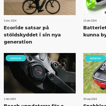
5 dec 2024
15 okt 2024
Ecoride satsar på
Batteriet
stöldskyddet i sin nya
kunna by
generation
nyheter
nyheter
1 okt 2024
30 sep 2024
Bosch uppdaterar för e-
Snabbla