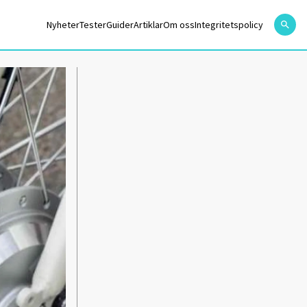
Nyheter
Tester
Guider
Artiklar
Om oss
Integritetspolicy