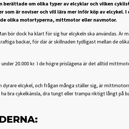
m berättade om olika typer av elcyklar och vilken cyklis
r som är noviser och vill lära mer inför köp av elcykel. I 
 de olika motortyperna, mittmotor eller navmotor.
Man bör dock ha klart för sig hur elcykeln ska användas. Är 
raftiga backar, för där är skillnaden tydligast mellan de olik
 under 20.000 kr. I de högre prislägena är det alltid mittmo
n dyrare elcykel, och frågan många ställer sig, är mittmotor
a bra cykelkänsla, dra tungt eller trampa riktigt långt på ba
IDERNA: