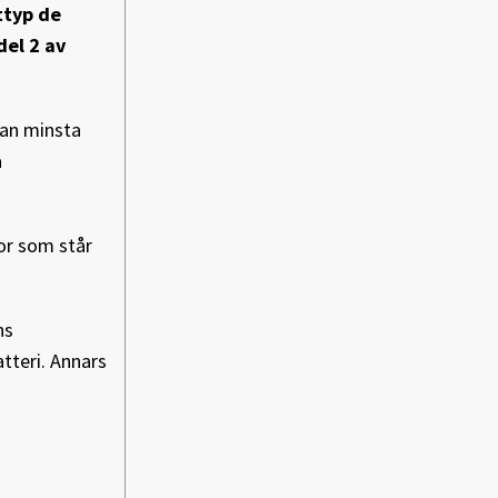
ttyp de
del 2 av
man minsta
a
tor som står
ns
tteri. Annars