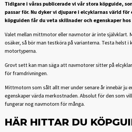
Tidigare i våras publicerade vi vår stora köpguide, so
passar för. Nu dyker vi djupare i elcyklarnas värld för e
köpguiden får du veta skillnader och egenskaper hos
Valet mellan mittmotor eller navmotor är inte självklart. 
osäker, så bör man testköra på varianterna. Testa helst i k
motortyperna.
Grovt sett kan man säga att navmotorer sitter på elcyklar
för framdrivningen.
Mittmotorn som sålt allt mer under senare år innebär ju e
egenskaper värda merkostnaden. Absolut för den som vill h
fungerar nog navmotorn för många.
HÄR HITTAR DU KÖPGU