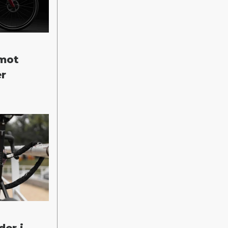
 mot
er
der i