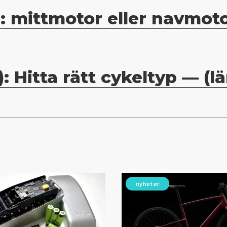
 : mittmotor eller navmot
: Hitta rätt cykeltyp — (l
nyheter