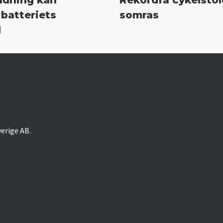
 batteriets
somras
d
verige AB.