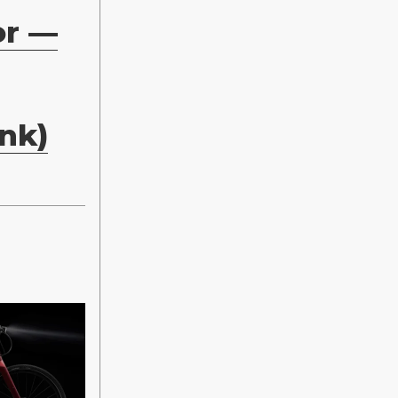
or —
änk)