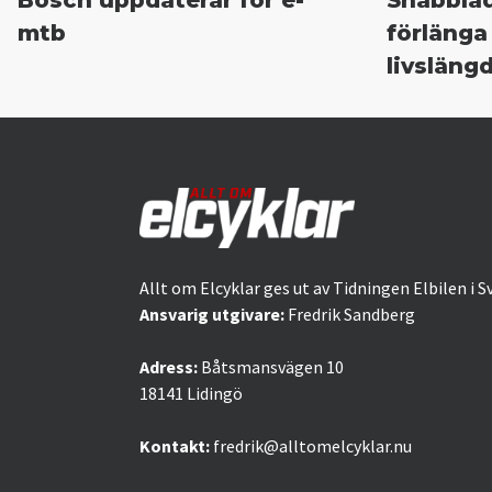
mtb
förlänga
livsläng
Allt om Elcyklar ges ut av Tidningen Elbilen i S
Ansvarig utgivare:
Fredrik Sandberg
Adress:
Båtsmansvägen 10
18141 Lidingö
Kontakt:
fredrik@alltomelcyklar.nu