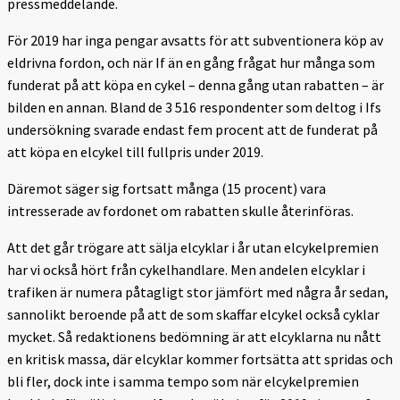
pressmeddelande.
För 2019 har inga pengar avsatts för att subventionera köp av
eldrivna fordon, och när If än en gång frågat hur många som
funderat på att köpa en cykel – denna gång utan rabatten – är
bilden en annan. Bland de 3 516 respondenter som deltog i Ifs
undersökning svarade endast fem procent att de funderat på
att köpa en elcykel till fullpris under 2019.
Däremot säger sig fortsatt många (15 procent) vara
intresserade av fordonet om rabatten skulle återinföras.
Att det går trögare att sälja elcyklar i år utan elcykelpremien
har vi också hört från cykelhandlare. Men andelen elcyklar i
trafiken är numera påtagligt stor jämfört med några år sedan,
sannolikt beroende på att de som skaffar elcykel också cyklar
mycket. Så redaktionens bedömning är att elcyklarna nu nått
en kritisk massa, där elcyklar kommer fortsätta att spridas och
bli fler, dock inte i samma tempo som när elcykelpremien