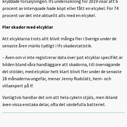
kryddade försäljningen. Ifs undersökning för 2019 visar att 6
procent av intervjuade hade köpt eller fått en elcykel. För 74
procent var det inte aktuellt alls med en elcykel.
Fler skador med elcyklar
Att elcyklarna trots allt blivit många fler i Sverige under de
senaste åren märks tydligt i Ifs skadestatistik.
– Även om vi inte registrerar data över just elcyklar specifikt är
bilden bland våra handläggare att skadorna, till övervägande
del stölder, med elcyklar helt klart blivit fler under de senaste
18 månaderna ungefär, menar Jenny Rudslätt, hem- och
villaexpert på If.
Vanligtvis handlar det om att hela cykeln stjäls, men ibland
även vissa enstaka delar, ofta det värdefulla batteriet.