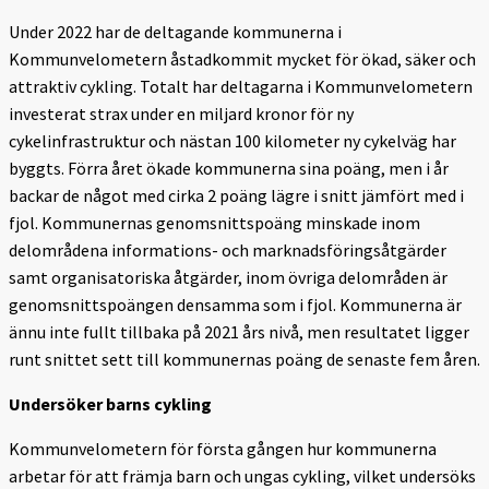
Under 2022 har de deltagande kommunerna i
Kommunvelometern åstadkommit mycket för ökad, säker och
attraktiv cykling. Totalt har deltagarna i Kommunvelometern
investerat strax under en miljard kronor för ny
cykelinfrastruktur och nästan 100 kilometer ny cykelväg har
byggts. Förra året ökade kommunerna sina poäng, men i år
backar de något med cirka 2 poäng lägre i snitt jämfört med i
fjol. Kommunernas genomsnittspoäng minskade inom
delområdena informations- och marknadsföringsåtgärder
samt organisatoriska åtgärder, inom övriga delområden är
genomsnittspoängen densamma som i fjol. Kommunerna är
ännu inte fullt tillbaka på 2021 års nivå, men resultatet ligger
runt snittet sett till kommunernas poäng de senaste fem åren.
Undersöker barns cykling
Kommunvelometern för första gången hur kommunerna
arbetar för att främja barn och ungas cykling, vilket undersöks