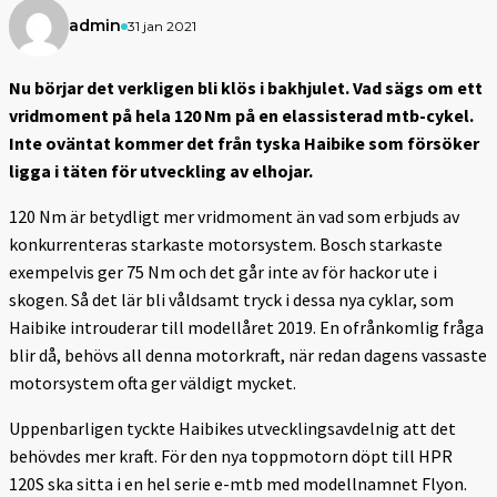
admin
31 jan 2021
Nu börjar det verkligen bli klös i bakhjulet. Vad sägs om ett
vridmoment på hela 120 Nm på en elassisterad mtb-cykel.
Inte oväntat kommer det från tyska Haibike som försöker
ligga i täten för utveckling av elhojar.
120 Nm är betydligt mer vridmoment än vad som erbjuds av
konkurrenteras starkaste motorsystem. Bosch starkaste
exempelvis ger 75 Nm och det går inte av för hackor ute i
skogen. Så det lär bli våldsamt tryck i dessa nya cyklar, som
Haibike introuderar till modellåret 2019. En ofrånkomlig fråga
blir då, behövs all denna motorkraft, när redan dagens vassaste
motorsystem ofta ger väldigt mycket.
Uppenbarligen tyckte Haibikes utvecklingsavdelnig att det
behövdes mer kraft. För den nya toppmotorn döpt till HPR
120S ska sitta i en hel serie e-mtb med modellnamnet Flyon.