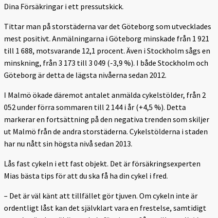
Dina Försäkringar i ett pressutskick.
Tittar man på storstäderna var det Göteborg som utvecklades
mest positivt. Anmälningarna i Göteborg minskade från 1 921
till 1 688, motsvarande 12,1 procent. Även i Stockholm sågs en
minskning, från 3 173 till 3 049 (-3,9 %). I både Stockholm och
Göteborg är detta de lägsta nivåerna sedan 2012.
I Malmö ökade däremot antalet anmälda cykelstölder, från 2
052 under förra sommaren till 2 144 i år (+4,5 %). Detta
markerar en fortsättning på den negativa trenden som skiljer
ut Malmö från de andra storstäderna. Cykelstölderna i staden
har nu nått sin högsta nivå sedan 2013.
Lås fast cykeln i ett fast objekt. Det är försäkringsexperten
Mias bästa tips för att du ska få ha din cykel i fred.
– Det är väl känt att tillfället gör tjuven. Om cykeln inte är
ordentligt låst kan det självklart vara en frestelse, samtidigt