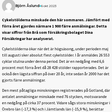
Björn Åslund
6 okt 2023
Cykelstölderna minskade den här sommaren. Jämfört med
förra året gjordes närmare 1 900 färre anmälningar. Detta
visar siffror från Brå som försäkringsbolaget Dina
Försäkringar har analyserat.
Cykelstölderna ökar när det är högsäsong, under perioden maj
till augusti sker absolut flest cykelstölder. I år anmäldes 26 553
cyklar stulna under denna period. Det är en nedgång med 6,6
procent mot förra året då 28 428 stölder rapporterades. Det är
också den lägsta siffran på över 20 år, inte sedan år 2000 har det
gjorts färre anmälningar.
Den mest påtagliga minskningen registrerades på Gotland, där
antalet anmälningar minskade med 76 stycken, motsvarande
en nedgång på cirka 37 procent. Vidare sågs stora minskningar i
Örebro län (-17,3 %) och i Jämtlands län (-15,9 %), berättar