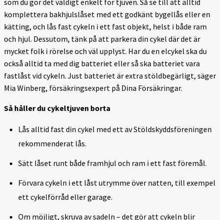
som du gör det väldigt enkelt för tjuven. Så se till att alltid
komplettera bakhjulslåset med ett godkänt bygellås eller en
kätting, och lås fast cykeln i ett fast objekt, helst i både ram
och hjul. Dessutom, tänk på att parkera din cykel där det är
mycket folk i rörelse och väl upplyst. Har du en elcykel ska du
också alltid ta med dig batteriet eller så ska batteriet vara
fastlåst vid cykeln. Just batteriet är extra stöldbegärligt, säger
Mia Winberg, försäkringsexpert på Dina Försäkringar.
Så håller du cykeltjuven borta
Lås alltid fast din cykel med ett av Stöldskyddsföreningen
rekommenderat lås.
Sätt låset runt både framhjul och ram i ett fast föremål.
Förvara cykeln i ett låst utrymme över natten, till exempel
ett cykelförråd eller garage.
Om möjligt, skruva av sadeln – det gör att cykeln blir