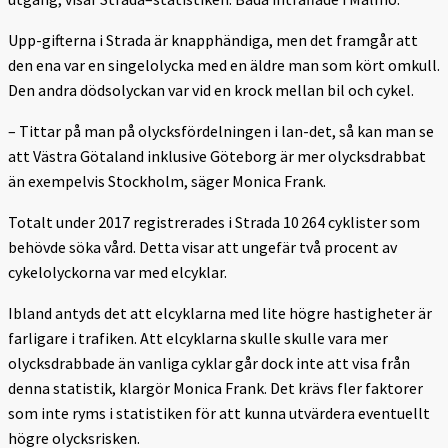
Upp-gifterna i Strada är knapphändiga, men det framgår att
den ena var en singelolycka med en äldre man som kört omkull.
Den andra dödsolyckan var vid en krock mellan bil och cykel.
– Tittar på man på olycksfördelningen i lan-det, så kan man se
att Västra Götaland inklusive Göteborg är mer olycksdrabbat
än exempelvis Stockholm, säger Monica Frank.
Totalt under 2017 registrerades i Strada 10 264 cyklister som
behövde söka vård. Detta visar att ungefär två procent av
cykelolyckorna var med elcyklar.
Ibland antyds det att elcyklarna med lite högre hastigheter är
farligare i trafiken. Att elcyklarna skulle skulle vara mer
olycksdrabbade än vanliga cyklar går dock inte att visa från
denna statistik, klargör Monica Frank. Det krävs fler faktorer
som inte ryms i statistiken för att kunna utvärdera eventuellt
högre olycksrisken.