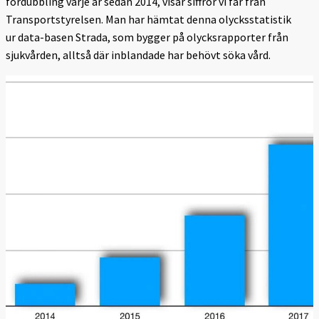
fördubbling varje år sedan 2014, visar siffror vi får från
Transportstyrelsen. Man har hämtat denna olycksstatistik
ur data-basen Strada, som bygger på olycksrapporter från
sjukvården, alltså där inblandade har behövt söka vård.