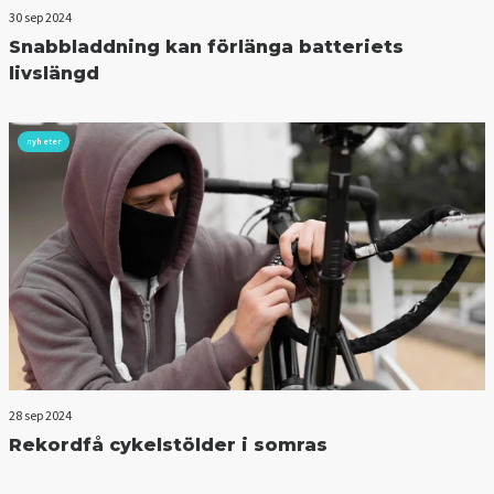
30 sep 2024
Snabbladdning kan förlänga batteriets
livslängd
nyheter
28 sep 2024
Rekordfå cykelstölder i somras