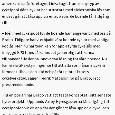
amerikanska låsföretaget Linka tagit fram en ny typ av
cykelpool där elcyklar har utrustats med elektroniska lås som
endast går att låsa upp via en app som de boende får tillgång
till.
– Idén med cykelpool för de boende har länge varit med oss på
Brabo. Tidigare har vi erbjudit våra boende cyklar med vanliga
kodlås. Men nu när tekniken för app-styrda cykellås med
inbyggd GPS finns så känns det jätteroligt att kunna
tillhandahålla denna innovativa lösning för våra boende. Nu
kan vi via GPS-styrningen se till att alla som lånar elcykeln
lämnar tillbaka den i tid och på rätt plats i husets
cykelverkstad, säger Fredrik Mattsson, vd på Brabo, i ett
pressmeddelande.
Till en början har Brabo valt att testa konceptet i sitt senaste
hyresprojekt i Upplands Väsby. Hyresgästerna får tillgång till
cykelpoolen via en app där det går att låsa upp en elcykel och
använda den i 24 timmar för 10kr.