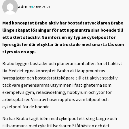
admin
2 feb 2021
Med konceptet Brabo aktiv har bostadsutvecklaren Brabo
länge skapat lösningar för att uppmuntra sina boende till
ett aktivt stadsliv. Nu införs en ny typ av cykelpool för
hyresgäster där elcyklar är utrustade med smarta lås som
styrs via en app.
Brabo bygger bostäder och planerar samhällen för ett aktivt
liv. Med det egna konceptet Brabo aktiv uppmuntras
hyresgäster och bostadsrättsköpare till ett aktivt stadsliv
tack vare gemensamma utrymmen i fastigheterna som
exempelvis gym, relaxavdelning, hobbyrum och ytor för
arbetsplatser. Vissa av husen uppförs även bilpool och
cykelpool för de boende.
Nu har Brabo tagit idén med cykelpool ett steg längre och
tillsammans med cykeltillverkaren Stålhästen och det