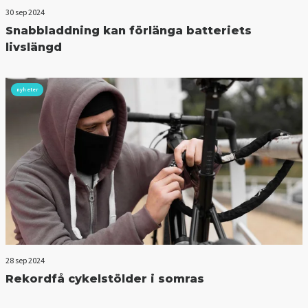
30 sep 2024
Snabbladdning kan förlänga batteriets
livslängd
nyheter
28 sep 2024
Rekordfå cykelstölder i somras