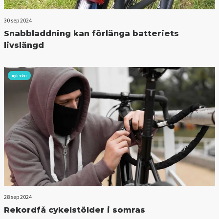
30 sep 2024
Snabbladdning kan förlänga batteriets
livslängd
nyheter
28 sep 2024
Rekordfå cykelstölder i somras