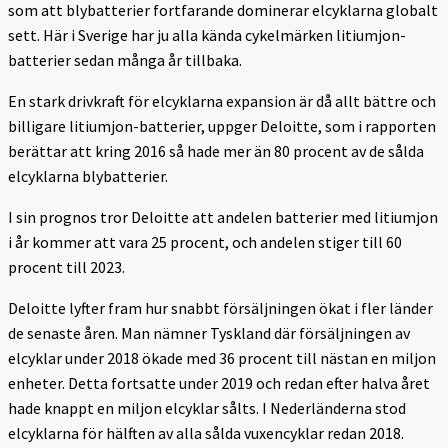
som att blybatterier fortfarande dominerar elcyklarna globalt
sett. Här i Sverige har ju alla kända cykelmärken litiumjon-
batterier sedan många år tillbaka.
En stark drivkraft för elcyklarna expansion är då allt bättre och
billigare litiumjon-batterier, uppger Deloitte, som i rapporten
berättar att kring 2016 så hade mer än 80 procent av de sålda
elcyklarna blybatterier.
I sin prognos tror Deloitte att andelen batterier med litiumjon
i år kommer att vara 25 procent, och andelen stiger till 60
procent till 2023.
Deloitte lyfter fram hur snabbt försäljningen ökat i fler länder
de senaste åren. Man nämner Tyskland där försäljningen av
elcyklar under 2018 ökade med 36 procent till nästan en miljon
enheter. Detta fortsatte under 2019 och redan efter halva året
hade knappt en miljon elcyklar sålts. I Nederländerna stod
elcyklarna för hälften av alla sålda vuxencyklar redan 2018.