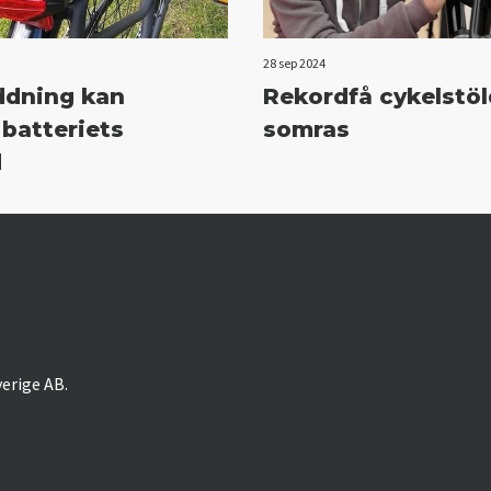
28 sep 2024
ddning kan
Rekordfå cykelstöl
 batteriets
somras
d
verige AB.