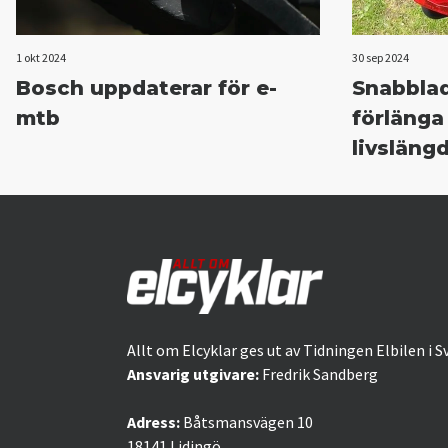
1 okt 2024
30 sep 2024
Bosch uppdaterar för e-
Snabbla
mtb
förlänga
livsläng
Allt om Elcyklar ges ut av Tidningen Elbilen i S
Ansvarig utgivare:
Fredrik Sandberg
Adress:
Båtsmansvägen 10
18141 Lidingö