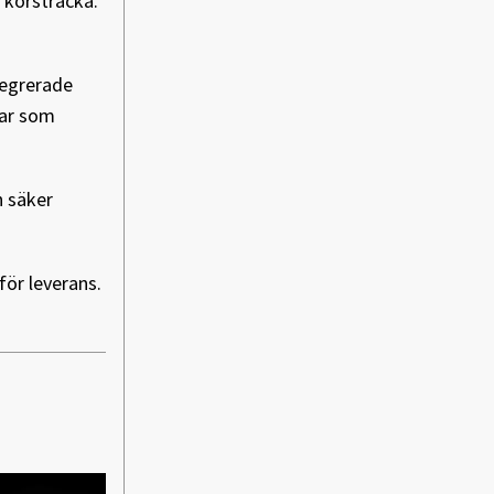
 körsträcka.
tegrerade
rar som
n säker
för leverans.