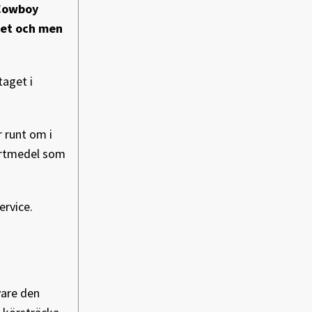
 Cowboy
tet och men
taget i
r runt om i
portmedel som
ervice.
vare den