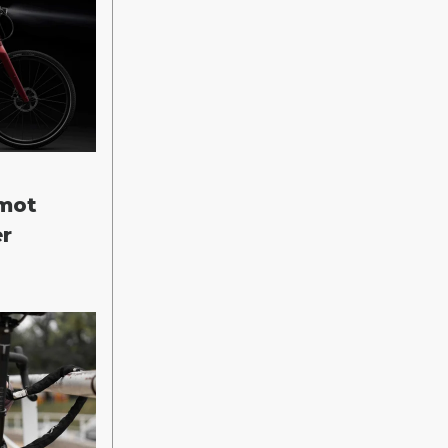
 mot
er