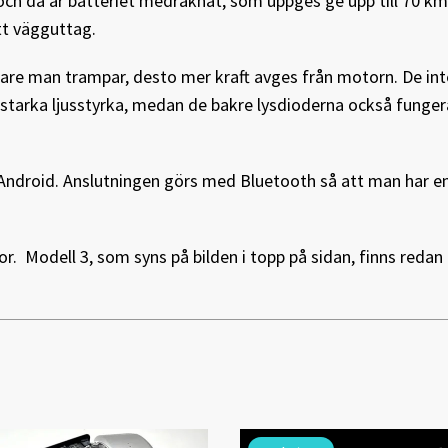
och då är batteriet medräknat, som uppges ge upp till 70 km
ett vägguttag.
dare man trampar, desto mer kraft avges från motorn. De in
 starka ljusstyrka, medan de bakre lysdioderna också funge
Android. Anslutningen görs med Bluetooth så att man har e
r. Modell 3, som syns på bilden i topp på sidan, finns redan 