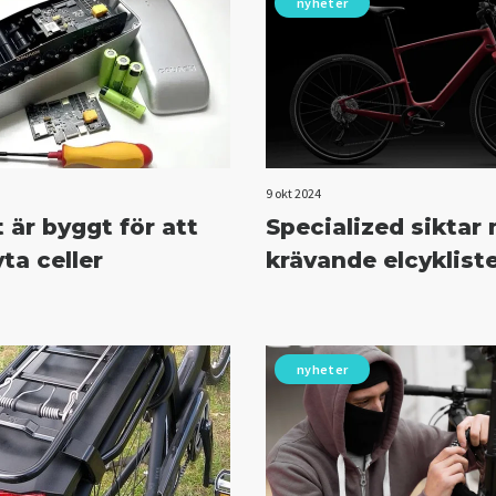
nyheter
9 okt 2024
 är byggt för att
Specialized siktar
ta celler
krävande elcyklist
nyheter