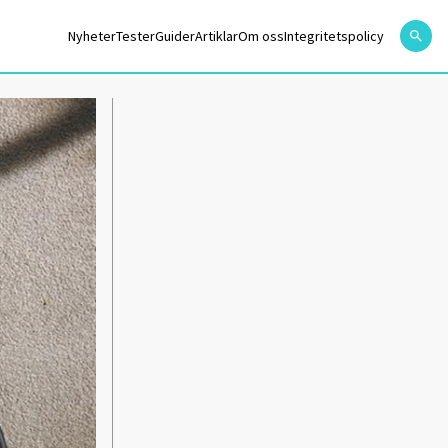
Nyheter
Tester
Guider
Artiklar
Om oss
Integritetspolicy