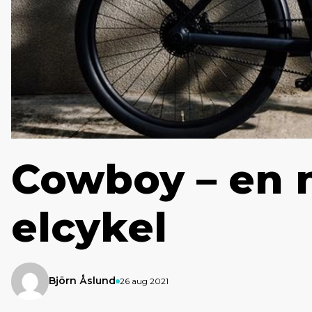
Cowboy – en 
elcykel
Björn Åslund
26 aug 2021