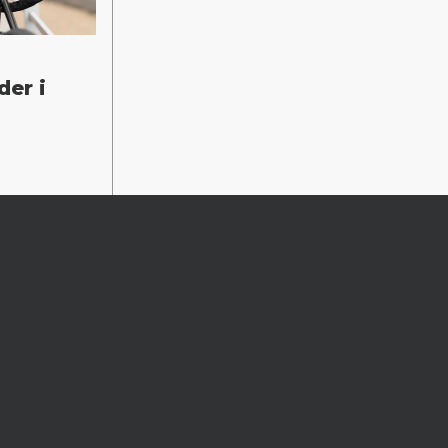
der i