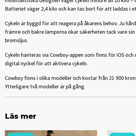
minimalistiska designen väger cykeln mindre än 20 kilo – 
Batteriet väger 2,4 kilo och kan tas bort för att laddas i 
Cykeln är byggd för att reagera på åkarens behov. Ju hår
främre och bakre lamporna ökar säkerheten tack vare sin
bromsljus.
Cykeln hanteras via Cowboy-appen som finns för iOS och 
digital nyckel för att aktivera cykeln.
Cowboy finns i olika modeller och kostar från 21 900 krono
Ytterligare två modeller är på gång.
Läs mer