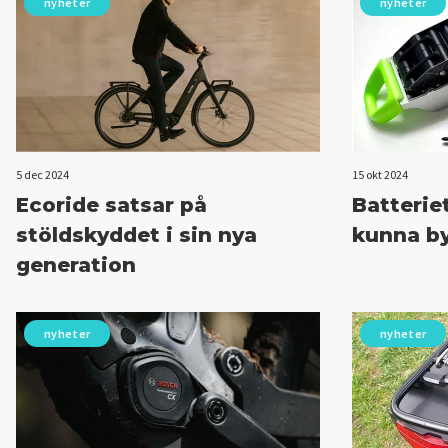
nyheter
nyheter
5 dec 2024
15 okt 2024
Ecoride satsar på
Batteriet
stöldskyddet i sin nya
kunna by
generation
nyheter
nyheter