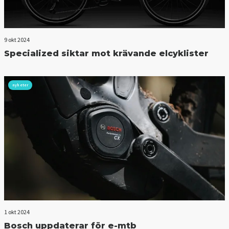
9 okt 2024
Specialized siktar mot krävande elcyklister
nyheter
1 okt 2024
Bosch uppdaterar för e-mtb