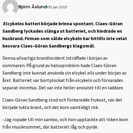
Björn Åslund
31 jan 2021
Elcykelns batteri började brinna spontant. Claes-Göran
Sandberg lyckades slänga ut batteriet, och hindrade en
husbrand. Firman som sålde elcykeln har hittills inte velat
besvara Claes-Göran Sandbergs klagomål.
Denna allvarliga brandincident inträffade i början av
sommaren. På grund av hälsoproblem hade Claes-Göran
Sandberg inte kunnat använda sin elcykel alls under början av
året. Batteriet var bortplockat från elcykeln och förvarades
separat inomhus. Det var inte heller anslutet till en laddare.
Claes-Göran Sandberg stod och förberedde frukost, när det
började lukta bränt, och det kom samtidigt rök.
-Jag ropade till min sambo, och hon upptäckte att röken kom
från musikrummet, där batteriet låg och pyrde.