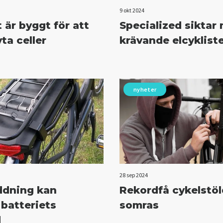
9 okt 2024
 är byggt för att
Specialized siktar
ta celler
krävande elcyklist
nyheter
28 sep 2024
ddning kan
Rekordfå cykelstöl
 batteriets
somras
d