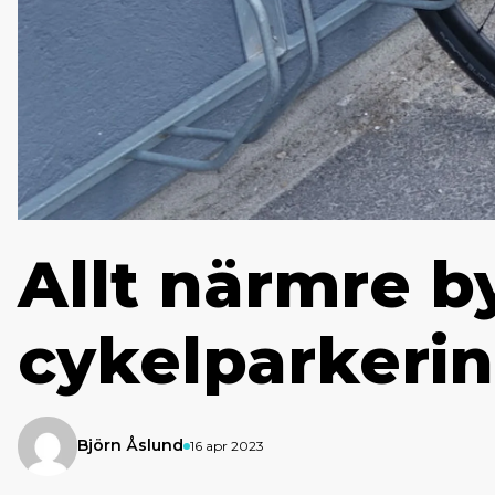
Allt närmre 
cykelparkeri
Björn Åslund
16 apr 2023