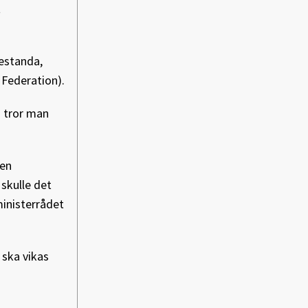
t
estanda,
 Federation).
 tror man
 en
skulle det
ministerrådet
 ska vikas