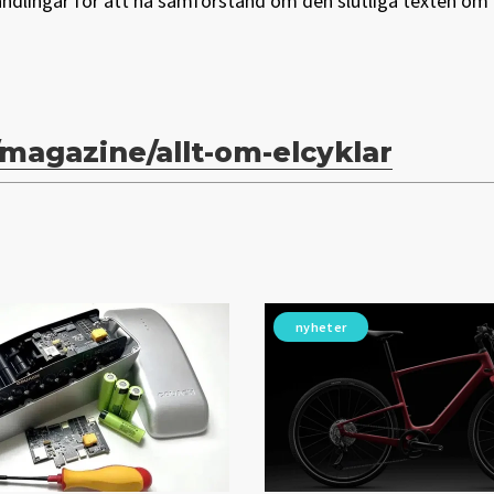
handlingar för att nå samförstånd om den slutliga texten om
/magazine/allt-om-elcyklar
nyheter