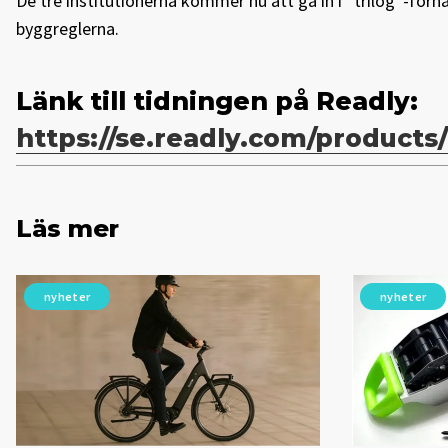
De tre institutionerna kommer nu att gå in i ”trilog”-för
byggreglerna.
Länk till tidningen på Readly:
https://se.readly.com/products
Läs mer
nyheter
nyheter