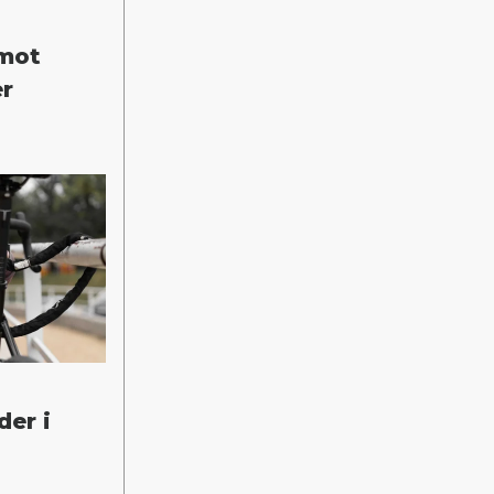
 mot
er
der i