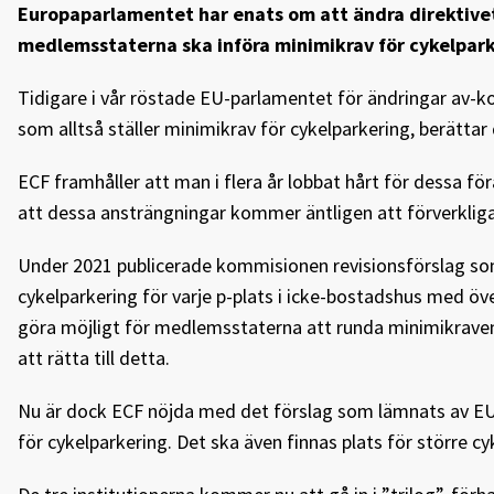
Europaparlamentet har enats om att ändra direktive
medlemsstaterna ska införa minimikrav för cykelpark
Tidigare i vår röstade EU-parlamentet för ändringar av-
som alltså ställer minimikrav för cykelparkering, berätta
ECF framhåller att man i flera år lobbat hårt för dessa fö
att dessa ansträngningar kommer äntligen att förverkliga
Under 2021 publicerade kommisionen revisionsförslag som
cykelparkering för varje p-plats i icke-bostadshus med ö
göra möjligt för medlemsstaterna att runda minimikraven.
att rätta till detta.
Nu är dock ECF nöjda med det förslag som lämnats av EU-
för cykelparkering. Det ska även finnas plats för större cy