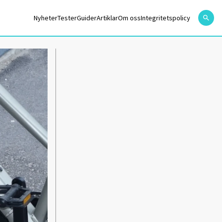
Nyheter
Tester
Guider
Artiklar
Om oss
Integritetspolicy