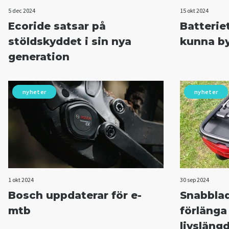
5 dec 2024
15 okt 2024
Ecoride satsar på
Batteriet
stöldskyddet i sin nya
kunna by
generation
nyheter
nyheter
1 okt 2024
30 sep 2024
Bosch uppdaterar för e-
Snabbla
mtb
förlänga
livsläng