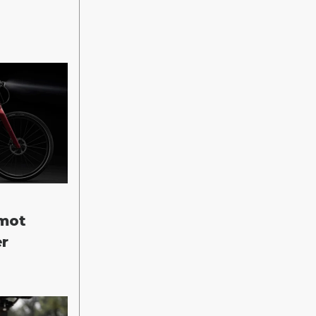
 mot
er