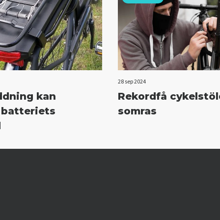
28 sep 2024
ddning kan
Rekordfå cykelstöl
 batteriets
somras
d