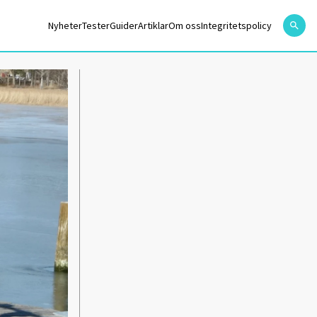
Nyheter
Tester
Guider
Artiklar
Om oss
Integritetspolicy