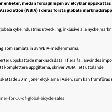
r enheter, medan försäljningen av elcyklar uppskattas t
y Association (WBIA) i deras första globala marknadsrap
obala cykelindustrins utveckling, inklusive alla nyckelmar
rlag som samlats in av WBIA-medlemmarna.
erter uppskattade marknadsdata. I flera fall användes impo
t komplettera uppgifterna, skriver WBIA i ett uttalande.
ppskattade 30 miljoner elcyklarna i Asien, som kan framföras 
er-for-10-of-global-bicycle-sales