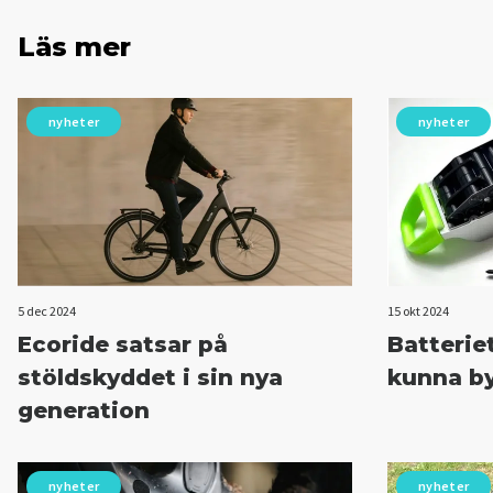
Läs mer
nyheter
nyheter
5 dec 2024
15 okt 2024
Ecoride satsar på
Batteriet
stöldskyddet i sin nya
kunna by
generation
nyheter
nyheter