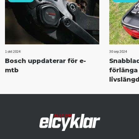
1 okt 2024
30 sep 2024
Bosch uppdaterar för e-
Snabbla
mtb
förlänga
livsläng