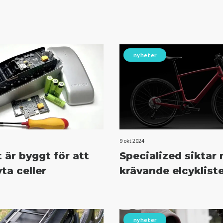
nyheter
9 okt 2024
 är byggt för att
Specialized siktar
ta celler
krävande elcyklist
nyheter