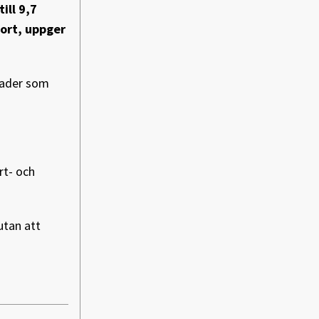
ill 9,7
port, uppger
knader som
rt- och
utan att