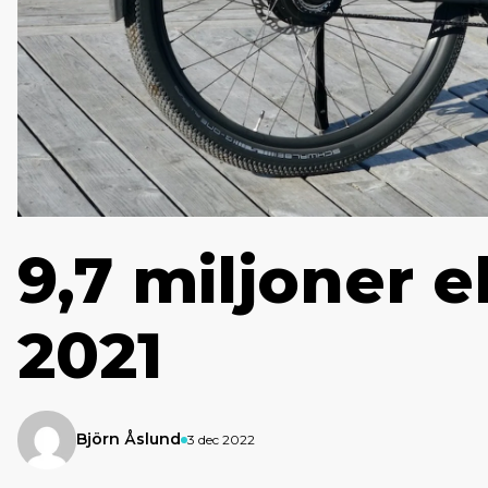
9,7 miljoner e
2021
Björn Åslund
3 dec 2022