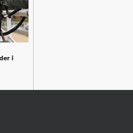
der i