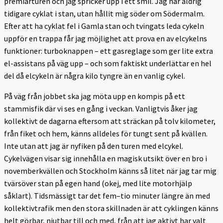
premiärturen och jag spricker upp i ett smil. Jag har aldrig
tidigare cyklat i stan, utan hållit mig söder om Södermalm.
Efter att ha cyklat fel i Gamla stan och tvingats leda cykeln
uppför en trappa får jag möjlighet att prova en av elcykelns
funktioner: turboknappen – ett gasreglage som ger lite extra
el-assistans på väg upp – och som faktiskt underlättar en hel
del då elcykeln är några kilo tyngre än en vanlig cykel.
På väg från jobbet ska jag möta upp en kompis på ett
stammisfik där vi ses en gång i veckan. Vanligtvis åker jag
kollektivt de dagarna eftersom att sträckan på tolv kilometer,
från fiket och hem, känns alldeles för tungt sent på kvällen.
Inte utan att jag är nyfiken på den turen med elcykel.
Cykelvägen visar sig innehålla en magisk utsikt över en bro i
novemberkvällen och Stockholm känns så litet när jag tar mig
tvärsöver stan på egen hand (okej, med lite motorhjälp
såklart). Tidsmässigt tar det fem–tio minuter längre än med
kollektivtrafik men den stora skillnaden är att cyklingen känns
helt görbar, njutbar till och med, från att jag aktivt har valt