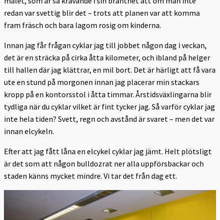
målet, som är så krävande i sin branthet att om man inte
redan var svettig blir det – trots att planen var att komma
fram fräsch och bara lagom rosig om kinderna.
Innan jag får frågan cyklar jag till jobbet någon dag i veckan,
det är en sträcka på cirka åtta kilometer, och ibland på helger
till hallen där jag klättrar, en mil bort. Det är härligt att få vara
ute en stund på morgonen innan jag placerar min stackars
kropp på en kontorsstol i åtta timmar. Årstidsväxlingarna blir
tydliga när du cyklar vilket är fint tycker jag. Så varför cyklar jag
inte hela tiden? Svett, regn och avstånd är svaret – men det var
innan elcykeln.
Efter att jag fått låna en elcykel cyklar jag jämt. Helt plötsligt
är det som att någon bulldozrat ner alla uppförsbackar och
staden känns mycket mindre. Vi tar det från dag ett.