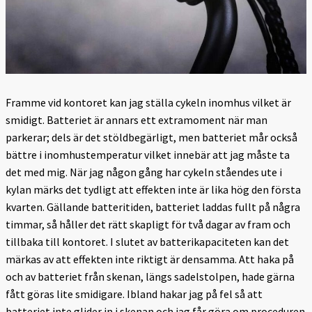
Framme vid kontoret kan jag ställa cykeln inomhus vilket är
smidigt. Batteriet är annars ett extramoment när man
parkerar; dels är det stöldbegärligt, men batteriet mår också
bättre i inomhustemperatur vilket innebär att jag måste ta
det med mig. När jag någon gång har cykeln ståendes ute i
kylan märks det tydligt att effekten inte är lika hög den första
kvarten. Gällande batteritiden, batteriet laddas fullt på några
timmar, så håller det rätt skapligt för två dagar av fram och
tillbaka till kontoret. I slutet av batterikapaciteten kan det
märkas av att effekten inte riktigt är densamma. Att haka på
och av batteriet från skenan, längs sadelstolpen, hade gärna
fått göras lite smidigare. Ibland hakar jag på fel så att
batteriet inte glider in i skenan och jag får göra om proceduren