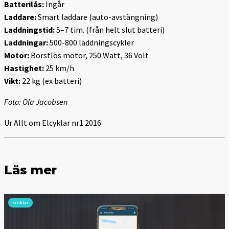
Batterilås:
Ingår
Laddare:
Smart laddare (auto-avstängning)
Laddningstid:
5–7 tim. (från helt slut batteri)
Laddningar:
500-800 laddningscykler
Motor:
Borstlös motor, 250 Watt, 36 Volt
Hastighet:
25 km/h
Vikt:
22 kg (ex batteri)
Foto: Ola Jacobsen
Ur Allt om Elcyklar nr1 2016
Läs mer
artiklar