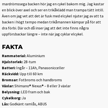
mardrömssega backen hör jag en cykel bakom mig. Jag kastar
en blick över axel och ser en trikåklädd man trampa tätt intill.
Även om jag vet att det är fusk med elcykel njuter jag av att ta
backen i högt tempo medan trikåmannen kämpar på för att
dra förbi. Där och då inser jag att det inte finns några
uppförsbackar längre – inte när jag cyklar elcykel.
FAKTA
Rammaterial:
Aluminium
Hjulstorlek:
28-tum
Batteri:
Ingår – 11Ah, Panasonicceller
Räckvidd:
Upp till 60 km
Bromsar:
Fotbroms och handbroms
Växlar:
Shimano® Nexus® – 8 eller 3 växlar
Belysning:
LED fram och bak
Cykelkorg:
Ja
Lås:
Godkänt ramlås, ABUS