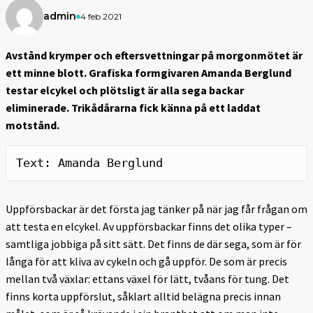
admin
4 feb 2021
Avstånd krymper och eftersvettningar på morgonmötet är
ett minne blott. Grafiska formgivaren Amanda Berglund
testar elcykel och plötsligt är alla sega backar
eliminerade. Trikådårarna fick känna på ett laddat
motstånd.
Text: Amanda Berglund
Uppförsbackar är det första jag tänker på när jag får frågan om
att testa en elcykel. Av uppförsbackar finns det olika typer –
samtliga jobbiga på sitt sätt. Det finns de där sega, som är för
långa för att kliva av cykeln och gå uppför. De som är precis
mellan två växlar: ettans växel för lätt, tvåans för tung. Det
finns korta uppförslut, såklart alltid belägna precis innan