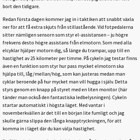
bort den tidigare.
Redan första dagen kommer jag in i taktiken att snabbt växla
ner för att få extra skjuts från stillastående. Vid fotpedalerna
sitter nämligen sensorn som styr el-assistansen – ju högre
frekvens desto högre assistans från elmotorn. Som med alla
elcyklar hjälper motorn dig, så länge du trampar, upp till en
hastighet av 25 kilometer per timme. På cykeln jag testar finns
även en funktion som styr hur pass mycket elmotorn ska
hjälpa till, låg/mellan/hög, som kan justeras medan man
cyklar beroende på hur mycket man vill hugga i själv. Detta
styrs genom en knapp på styret med en liten monitor (här
tänder man också den fantastiska ledbelysningen). Cykeln
startar automatiskt i högsta läget. Med vantar i
novemberkvällen är det till en början lite fumligt och jag
skulle gärna slippa den långa knapptryckningen, för att
komma in i läget där du kan välja hastighet.