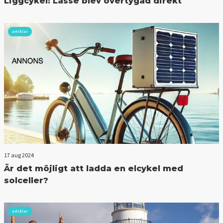
Liggcykel: Lasse blev övertygad direkt
artiklar
17 aug 2024
Är det möjligt att ladda en elcykel med
solceller?
artiklar