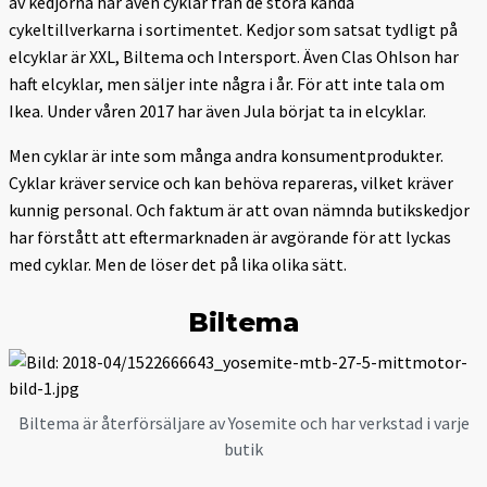
av kedjorna har även cyklar från de stora kända
cykeltillverkarna i sortimentet. Kedjor som satsat tydligt på
elcyklar är XXL, Biltema och Intersport. Även Clas Ohlson har
haft elcyklar, men säljer inte några i år. För att inte tala om
Ikea. Under våren 2017 har även Jula börjat ta in elcyklar.
Men cyklar är inte som många andra konsumentprodukter.
Cyklar kräver service och kan behöva repareras, vilket kräver
kunnig personal. Och faktum är att ovan nämnda butikskedjor
har förstått att eftermarknaden är avgörande för att lyckas
med cyklar. Men de löser det på lika olika sätt.
Biltema
Biltema är åter­försäljare av Yosemite och har verkstad i varje
butik