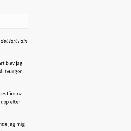
det fart i din
rt blev jag
bli tvungen
få bestämma
 upp efter
ände jag mig