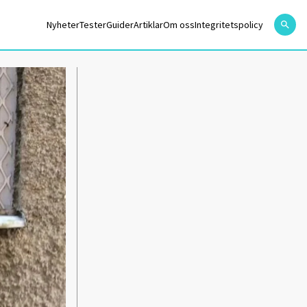
Nyheter
Tester
Guider
Artiklar
Om oss
Integritetspolicy