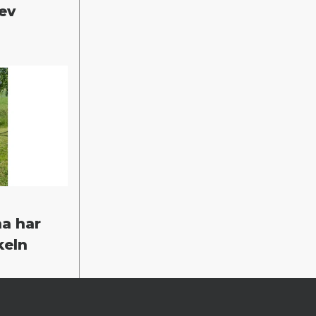
lev
a har
keln