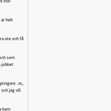
ut min
är helt
ara ute och få
t och som
a jobbet
pringare. Jo,
och jag vill
a barn