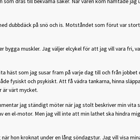
son som dras till bekväma saker. När våren kom hämtade jag 
h med dubbdäck på snö och is. Motståndet som förut var stort 
 bygga muskler. Jag väljer elcykel för att jag vill vara fri, v
vita häst som jag susar fram på varje dag till och från jobbe
åde fysiskt och psykiskt. Att få vädra tankarna, hinna släpp
r är värt mycket.
mentar jag ständigt möter när jag stolt beskriver min vita s
 en el-motor. Men jag vill inte att min lathet ska hindra mig 
g när hon kroknat under en lång söndagstur. Jag vill visa min