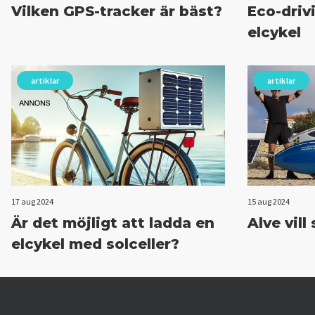
Vilken GPS-tracker är bäst?
Eco-driv
elcykel
artiklar
artiklar
17 aug 2024
15 aug 2024
Är det möjligt att ladda en
Alve vill
elcykel med solceller?