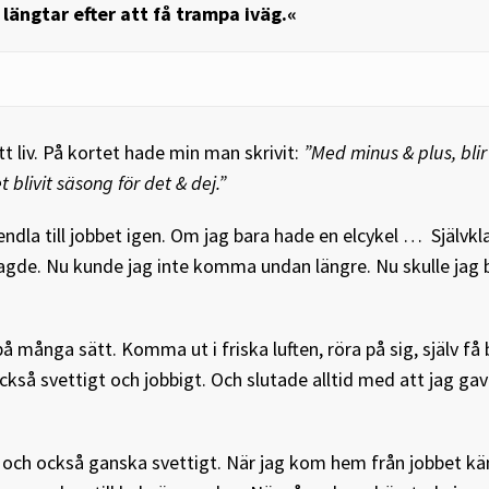
längtar efter att få trampa iväg.«
t liv. På kortet hade min man skrivit:
”
Med minus & plus, blir 
 blivit säsong för det & dej.
”
endla till jobbet igen. Om jag bara hade en elcykel … Självkla
agde. Nu kunde jag inte komma undan längre. Nu skulle jag 
 på många sätt. Komma ut i friska luften, röra på sig, själv 
kså svettigt och jobbigt. Och slutade alltid med att jag gav
sa och också ganska svettigt. När jag kom hem från jobbet k