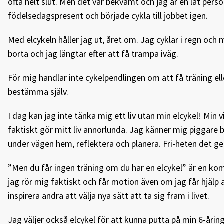
ofta helt slut. Men det var bekvämt och jag är en lat per
födelsedagspresent och började cykla till jobbet igen.
Med elcykeln håller jag ut, året om. Jag cyklar i regn oc
borta och jag längtar efter att få trampa iväg.
För mig handlar inte cykelpendlingen om att få träning eller
bestämma själv.
I dag kan jag inte tänka mig ett liv utan min elcykel! Min 
faktiskt gör mitt liv annorlunda. Jag känner mig piggare b
under vägen hem, reflektera och planera. Fri-heten det ge
”Men du får ingen träning om du har en elcykel” är en kom
jag rör mig faktiskt och får motion även om jag får hjälp av
inspirera andra att välja nya sätt att ta sig fram i livet.
Jag väljer också elcykel för att kunna putta på min 6-årin