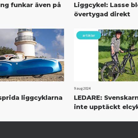
ing funkar även på
Liggcykel: Lasse b
övertygad direkt
artiklar
9 aug 2024
 sprida liggcyklarna
LEDARE: Svenskarn
inte upptäckt elcy