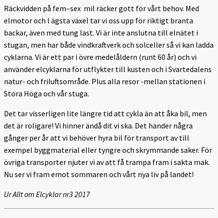
Räckvidden på fem–sex mil räcker gott för vårt behov. Med
elmotor och l ägsta växel tar vi oss upp för riktigt branta
backar, även med tung last. Vi är inte anslutna till elnätet i
stugan, men har både vindkraftverk och solceller så vi kan ladda
cyklarna. Vi är ett par i övre medelåldern (runt 60 år) och vi
använder elcyklarna för utflykter till kusten och i Svartedalens
natur- och friluftsområde. Plus alla resor -mellan stationen i
Stora Höga och vår stuga.
Det tar visserligen lite längre tid att cykla än att åka bil, men
det är roligare! Vi hinner ändå dit vi ska. Det händer några
gånger per år att vi behöver hyra bil för transport av till
exempel byggmaterial eller tyngre och skrymmande saker. För
övriga transporter njuter vi av att få trampa fram i sakta mak.
Nu ser vi fram emot sommaren och vårt nya liv på landet!
Ur Allt om Elcyklar nr3 2017