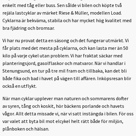
enkelt med tåg eller buss. Sen sålde vi bilen och köpte två
rejäla lastcyklar av märket Riese & Müller, modellen Load.
Cyklarna är bekväma, stabila och har mycket hög kvalitet med
bra fjädring och bromsar.
Vi har nu provat detta en säsong och det fungerar utmärkt. Vi
får plats med det mesta på cyklarna, och kan lasta mer än 50
kilo på varje cykel utan problem. Vi har fraktat säckar med
planteringsjord, gasolflaskor och matvaror. När vi handlar i
Stenungsund, en tur på tre mil fram och tillbaka, kan det bli
både fika och bad i havet på vägen till affären. Inköpsresan blir
också en utflykt.
När man cyklar upplever man naturen och sommarens dofter
av syren, tång och koskit, hör bäckens porlande och havets
vågor. Allt detta missade vi, när vi satt instängda i bilen. För oss
var valet att byta bil mot elcykel helt rätt både för miljön,
plånboken och hälsan.