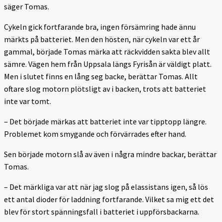
säger Tomas.
Cykeln gick fortfarande bra, ingen försämring hade ännu
märkts på batteriet. Men den hösten, när cykeln var ett år
gammal, började Tomas märka att räckvidden sakta blev allt
sämre. Vägen hem från Uppsala längs Fyrisån är väldigt platt.
Men i slutet finns en lång seg backe, berättar Tomas. Allt
oftare slog motorn plötsligt av i backen, trots att batteriet
inte var tomt.
– Det började märkas att batteriet inte var tipptopp längre.
Problemet kom smygande och förvärrades efter hand.
Sen började motorn slå av även i några mindre backar, berättar
Tomas.
– Det märkliga var att när jag slog på elassistans igen, så lös
ett antal dioder för laddning fortfarande. Vilket sa mig ett det
blev för stort spänningsfall i batteriet i uppförsbackarna.