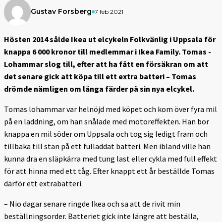
Gustav Forsberg
7 feb 2021
Hösten 2014 sålde
Ikea ut elcykeln Folkvänlig i Uppsala för
knappa 6 000 kronor till medlemmar i Ikea Family. Tomas ­
Lohammar slog till, efter att ha fått en försäkran om att
det ­senare gick att köpa till ett extra batteri – Tomas
drömde ­nämligen om långa färder på sin nya elcykel.
Tomas lohammar var helnöjd med köpet och kom över fyra mil
på en laddning, om han snålade med motoreffekten. Han bor
knappa en mil söder om Uppsala och tog sig ledigt fram och
tillbaka till stan på ett fulladdat batteri. Men ibland ville han
kunna dra en släpkärra med tung last eller cykla med full effekt
för att hinna med ett tåg. Efter knappt ett år beställde Tomas
därför ett extrabatteri.
– Nio dagar senare ringde Ikea och sa att de rivit min
beställningsorder. Batteriet gick inte längre att beställa,