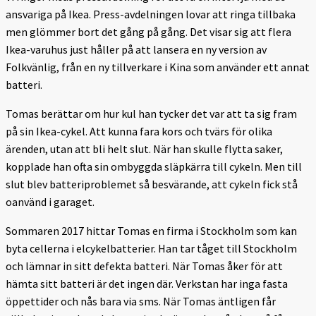
ansvariga på Ikea. Press-avdelningen lovar att ringa tillbaka
men glömmer bort det gång på gång. Det visar sig att flera
Ikea-varuhus just håller på att lansera en ny version av
Folkvänlig, från en ny tillverkare i Kina som använder ett annat
batteri.
Tomas berättar om hur kul han tycker det var att ta sig fram
på sin Ikea-cykel. Att kunna fara kors och tvärs för olika
ärenden, utan att bli helt slut. När han skulle flytta saker,
kopplade han ofta sin ombyggda släpkärra till cykeln. Men till
slut blev batteriproblemet så besvärande, att cykeln fick stå
oanvänd i garaget.
Sommaren 2017 hittar Tomas en firma i Stockholm som kan
byta cellerna i elcykelbatterier. Han tar tåget till Stockholm
och lämnar in sitt defekta batteri. När Tomas åker för att
hämta sitt batteri är det ingen där. Verkstan har inga fasta
öppettider och nås bara via sms. När Tomas äntligen får