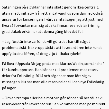
Satsningen på elcyklar har inte skett genom Ikea centralt,
utan är ett initiativ från ett antal varuhus som därmed också
ansvarar för lanseringen. I vårt samtal säger jag att just med
Ikea så förväntar man sig att ska finnas reservdelar i rimlig
grad. Jakob erkänner att denna gång blev det fel.
– Jag förstår inte varför du vill göra det här till något
problematiskt. När vi upptäckte att leverantören inte kunde
uppfylla sina löften, så drog vi ju tillbaka cykeln!
På Ikea i Uppsala får jag prata med Marcus Wedin, som är chef
för kundsupporten. Han känner till problemen med reserv-
delar för Folkvänlig 2014 och säger att man lärt sig av
misstagen. Nu har man alla reservdelar till den nya Folkvänlig
på lager.
– Om en trampa eller hela motorn går sönder, så beställer vi
reservdelar från leverantören. Sen kommer de med post direkt