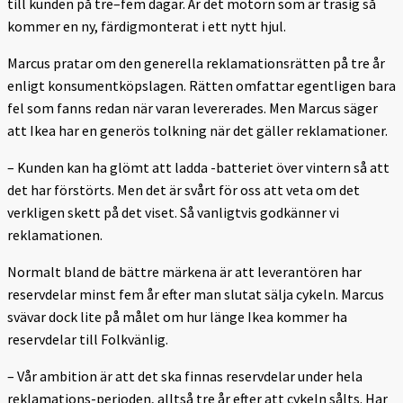
till kunden på tre–fem dagar. Är det motorn som är trasig så
kommer en ny, färdigmonterat i ett nytt hjul.
Marcus pratar om den generella reklamationsrätten på tre år
enligt konsumentköpslagen. Rätten omfattar egentligen bara
fel som fanns redan när varan levererades. Men Marcus säger
att Ikea har en generös tolkning när det gäller reklamationer.
– Kunden kan ha glömt att ladda -batteriet över vintern så att
det har förstörts. Men det är svårt för oss att veta om det
verkligen skett på det viset. Så vanligtvis godkänner vi
reklamationen.
Normalt bland de bättre märkena är att leverantören har
reservdelar minst fem år efter man slutat sälja cykeln. Marcus
svävar dock lite på målet om hur länge Ikea kommer ha
reservdelar till Folkvänlig.
– Vår ambition är att det ska finnas reservdelar under hela
reklamations-perioden, alltså tre år efter att cykeln sålts. Har