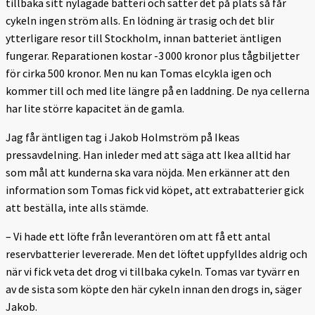
tillbaka sitt nylagade batteri och sätter det på plats så får
cykeln ingen ström alls. En lödning är trasig och det blir
ytterligare resor till Stockholm, innan batteriet äntligen
fungerar. Reparationen kostar -3 000 kronor plus tågbiljetter
för cirka 500 kronor. Men nu kan Tomas elcykla igen och
kommer till och med lite längre på en laddning. De nya cellerna
har lite större kapacitet än de gamla.
Jag får äntligen tag i Jakob Holmström på Ikeas
pressavdelning. Han inleder med att säga att Ikea alltid har
som mål att kunderna ska vara nöjda. Men erkänner att den
information som Tomas fick vid köpet, att extrabatterier gick
att beställa, inte alls stämde.
– Vi hade ett löfte från leverantören om att få ett antal
reservbatterier levererade. Men det löftet uppfylldes aldrig och
när vi fick veta det drog vi tillbaka cykeln. Tomas var tyvärr en
av de sista som köpte den här cykeln innan den drogs in, säger
Jakob.