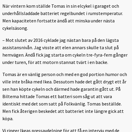
När vintern kom ställde Tomas in sin elcykel i garaget och
underhållsladdade batteriet regelbundet i rumstemperatur.
Men kapaciteten fortsatte ändå att minska under nästa
cykelsäsong.
– Mot slutet av 2016 cyklade jag nästan bara på den lägsta
assistansnivån. Jag visste att elen annars skulle ta slut på
hemvägen. Ändå fick jag starta om cykeln tre-fyra-fem gånger
under turen, för att motorn stannat tvärt i en backe.
Tomas är en vänlig person och med en god portion humor och
ville inte bråka med Ikea. Dessutom hade det gått drygt ett år
sen han köpte cykeln och därmed hade garantin gått ut. På
Biltema hittade Tomas ett batteri som såg ut att vara
identiskt med det som satt på Folkvänlig. Tomas beställde.
Men fick återigen beskedet att batteriet inte längre gick att
köpa.
Vi ringer Ikeas pressavdelning för att få en intervju med de