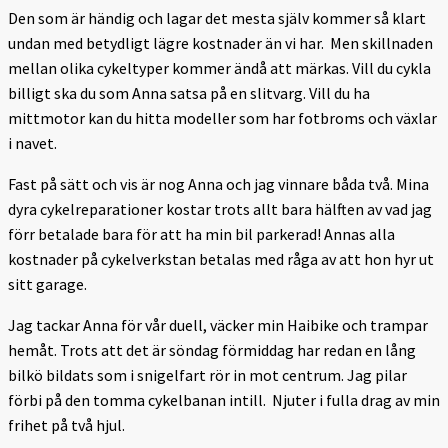
Den som är händig och lagar det mesta själv kommer så klart
undan med betydligt lägre kostnader än vi har. Men skillnaden
mellan olika cykeltyper kommer ändå att märkas. Vill du cykla
billigt ska du som Anna satsa på en slitvarg. Vill du ha
mittmotor kan du hitta modeller som har fotbroms och växlar
i navet.
Fast på sätt och vis är nog Anna och jag vinnare båda två. Mina
dyra cykelreparationer kostar trots allt bara hälften av vad jag
förr betalade bara för att ha min bil parkerad! Annas alla
kostnader på cykelverkstan betalas med råga av att hon hyr ut
sitt garage.
Jag tackar Anna för vår duell, väcker min Haibike och trampar
hemåt. Trots att det är söndag förmiddag har redan en lång
bilkö bildats som i snigelfart rör in mot centrum. Jag pilar
förbi på den tomma cykelbanan intill. Njuter i fulla drag av min
frihet på två hjul.