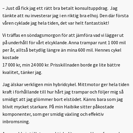
– Just då fick jag ett rätt bra betalt konsultuppdrag. Jag
tänkte att nu investerar jag i en riktig bra elhoj. Den där första
våren cyklade jag hela tiden, det var helt fantastiskt!
Vi träffas en söndagsmorgon för att jämföra vad vi lägger ut
på underhåll för vårt elcyklande. Anna trampar runt 1 000 mil
per år, alltså betydlig längre än mina 600 mil. Hennes cykel
kostade
17 000 kr, min 24 000 kr. Prisskillnaden borde ge lite bättre
kvalitet, tänker jag.
Jag älskar verkligen min hybridcykel. Mittmotor ger hela tiden
kraft i förhållande till hur hårt jag trampar och följer mig så
smidigt att jag glömmer bort elstödet. Känns bara som jag
blivit mycket starkare. På min Haibike sitter påkostade
komponenter, som ger smidig växling och effektiv
inbromsning.