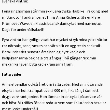
svenska vintrar.
I ena ringhörnan står min exklusiva tyska Haibike Trekking med
mittmotor. I andra hörnet finns Anna Richerts lite enklare
Promovec Wave, en klassisk dansk damcykel med navmotor.
Dags för underhållsduell!
Fyra vintrar har tydligt visat hur mycket stryk mina yttre växlar
tar när salt, sand, smuts och väta blir en aggressiv cocktail.
Bara under det senaste året har jag bytt kedja och
kedjekransarna bak hela tre gånger! Två gånger fick min
mekaniker även byta kedjekransarna fram.
I alla väder
Anna elpendlar också året om i alla väder. Med sin nuvarande
elcykel har hon trampat över 5 000 mil, lika långt som ett
drygt varv runt jorden. Hon lämnar in sin cykel på service vår
och höst. Vi träffas för att reda ut vem som i slutändan betalar
mest i cykelunderhåll.