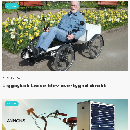
artiklar
21 aug 2024
Liggcykel: Lasse blev övertygad direkt
artiklar