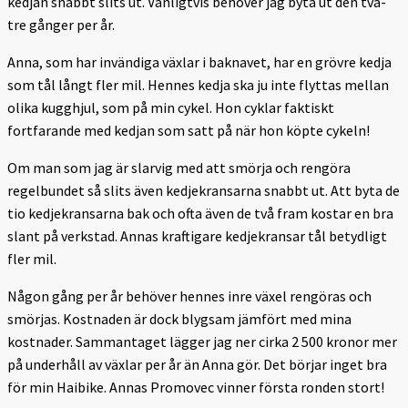
kedjan snabbt slits ut. Vanligtvis behöver jag byta ut den två-
tre gånger per år.
Anna, som har invändiga växlar i baknavet, har en grövre kedja
som tål långt fler mil. Hennes kedja ska ju inte flyttas mellan
olika kugghjul, som på min cykel. Hon cyklar faktiskt
fortfarande med kedjan som satt på när hon köpte cykeln!
Om man som jag är slarvig med att smörja och rengöra
regelbundet så slits även kedjekransarna snabbt ut. Att byta de
tio kedjekransarna bak och ofta även de två fram kostar en bra
slant på verkstad. Annas kraftigare kedjekransar tål betydligt
fler mil.
Någon gång per år behöver hennes inre växel rengöras och
smörjas. Kostnaden är dock blygsam jämfört med mina
kostnader. Sammantaget lägger jag ner cirka 2 500 kronor mer
på underhåll av växlar per år än Anna gör. Det börjar inget bra
för min Haibike. Annas Promovec vinner första ronden stort!