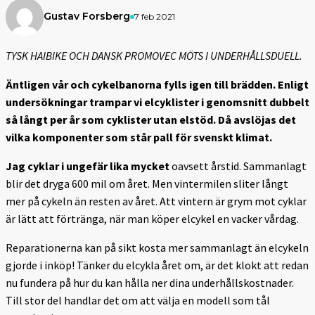
Gustav Forsberg
7 feb 2021
TYSK HAIBIKE OCH DANSK PROMOVEC MÖTS I UNDERHÅLLSDUELL.
Äntligen vår och cykelbanorna fylls igen till brädden. Enligt
undersökningar trampar vi elcyklister i genomsnitt dubbelt
så långt per år som cyklister utan elstöd. Då avslöjas det
vilka komponenter som står pall för svenskt klimat.
Jag cyklar i ungefär lika mycket
oavsett årstid. Sammanlagt
blir det dryga 600 mil om året. Men vintermilen sliter långt
mer på cykeln än resten av året. Att vintern är grym mot cyklar
är lätt att förtränga, när man köper elcykel en vacker vårdag.
Reparationerna kan på sikt kosta mer sammanlagt än elcykeln
gjorde i inköp! Tänker du elcykla året om, är det klokt att redan
nu fundera på hur du kan hålla ner dina underhållskostnader.
Till stor del handlar det om att välja en modell som tål