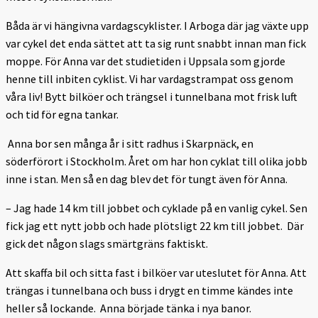
Båda är vi hängivna vardagscyklister. I Arboga där jag växte upp
var cykel det enda sättet att ta sig runt snabbt innan man fick
moppe. För Anna var det studietiden i Uppsala som gjorde
henne till inbiten cyklist. Vi har vardagstrampat oss genom
våra liv! Bytt bilköer och trängsel i tunnelbana mot frisk luft
och tid för egna tankar.
Anna bor sen många år i sitt radhus i Skarpnäck, en
söderförort i Stockholm. Året om har hon cyklat till olika jobb
inne i stan. Men så en dag blev det för tungt även för Anna.
– Jag hade 14 km till jobbet och cyklade på en vanlig cykel. Sen
fick jag ett nytt jobb och hade plötsligt 22 km till jobbet. Där
gick det någon slags smärtgräns faktiskt.
Att skaffa bil och sitta fast i bilköer var uteslutet för Anna. Att
trängas i tunnelbana och buss i drygt en timme kändes inte
heller så lockande. Anna började tänka i nya banor.