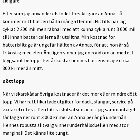
tidigare.
Efter som jag använder elstödet försiktigare än Anna, så
kommer mitt batteri hålla många fler mil. Hittills har jag
cyklat 2 200 mil men räknar med att kunna cykla runt 3 000 mil
till innan battericellerna är utslitna. Min kostnad för
batterislitage är ungefär hälften av Annas, för att hon är så
frikostig med elen. Äntligen vinner jag en rond om än med ett
blygsamt belopp! Per år kostar hennes batterislitage cirka
800 kr mer än mitt.
Dött lopp
När vi skärskådar övriga kostnader är det mer eller mindre dött
lopp. Vi har rätt likartade utgifter för däck, slangar, service på
växlar etcetera. Den bittra slutsatsen är att jag sammantaget
får lägga ner runt 3 000 kr mer än Anna per år på underhåll.
Hennes robusta slitvarg vinner underhållsduellen med stor
marginal! Det känns lite tungt.