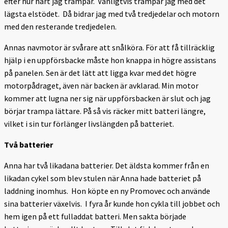
efter hur hårt jag trampar. Vanligtvis trampar jag med det
lägsta elstödet. Då bidrar jag med två tredjedelar och motorn
med den resterande tredjedelen.
Annas navmotor är svårare att snålköra. För att få tillräcklig
hjälp i en uppförsbacke måste hon knappa in högre assistans
på panelen. Sen är det lätt att ligga kvar med det högre
motorpådraget, även när backen är avklarad. Min motor
kommer att lugna ner sig när uppförsbacken är slut och jag
börjar trampa lättare. På så vis räcker mitt batteri längre,
vilket i sin tur förlänger livslängden på batteriet.
Två batterier
Anna har två likadana batterier. Det äldsta kommer från en
likadan cykel som blev stulen när Anna hade batteriet på
laddning inomhus. Hon köpte en ny Promovec och använde
sina batterier växelvis. I fyra år kunde hon cykla till jobbet och
hem igen på ett fulladdat batteri. Men sakta började