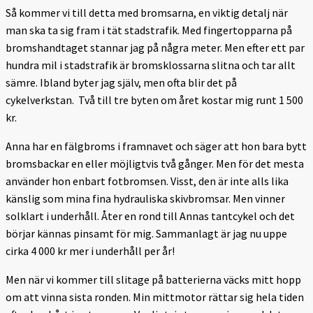
Så kommer vi till detta med bromsarna, en viktig detalj när
man ska ta sig fram i tät stadstrafik. Med fingertopparna på
bromshandtaget stannar jag på några meter. Men efter ett par
hundra mil i stadstrafik är bromsklossarna slitna och tar allt
sämre. Ibland byter jag själv, men ofta blir det på
cykelverkstan. Två till tre byten om året kostar mig runt 1 500
kr.
Anna har en fälgbroms i framnavet och säger att hon bara bytt
bromsbackar en eller möjligtvis två gånger. Men för det mesta
använder hon enbart fotbromsen. Visst, den är inte alls lika
känslig som mina fina hydrauliska skivbromsar. Men vinner
solklart i underhåll. Åter en rond till Annas tantcykel och det
börjar kännas pinsamt för mig. Sammanlagt är jag nu uppe
cirka 4 000 kr mer i underhåll per år!
Men när vi kommer till slitage på batterierna väcks mitt hopp
om att vinna sista ronden. Min mittmotor rättar sig hela tiden