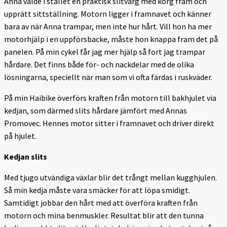
Anna valde i stället en praktisk slitvarg med korg fram och
upprätt sittställning. Motorn ligger i framnavet och känner
bara av när Anna trampar, men inte hur hårt. Vill hon ha mer
motorhjälp i en uppförsbacke, måste hon knappa fram det på
panelen. På min cykel får jag mer hjälp så fort jag trampar
hårdare. Det finns både för- och nackdelar med de olika
lösningarna, speciellt när man som vi ofta färdas i ruskväder.
På min Haibike överförs kraften från motorn till bakhjulet via
kedjan, som därmed slits hårdare jämfört med Annas
Promovec. Hennes motor sitter i framnavet och driver direkt
på hjulet.
Kedjan slits
Med tjugo utvändiga växlar blir det trångt mellan kugghjulen.
Så min kedja måste vara smäcker för att löpa smidigt.
Samtidigt jobbar den hårt med att överföra kraften från
motorn och mina benmuskler. Resultat blir att den tunna