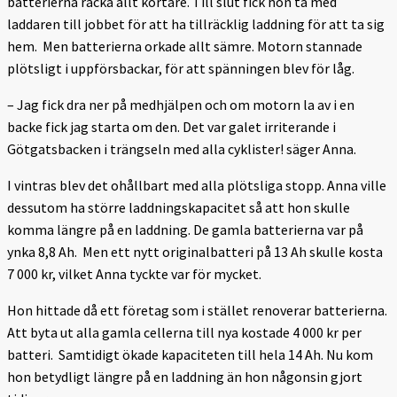
batterierna räcka allt kortare. Till slut fick hon ta med
laddaren till jobbet för att ha tillräcklig laddning för att ta sig
hem. Men batterierna orkade allt sämre. Motorn stannade
plötsligt i uppförsbackar, för att spänningen blev för låg.
– Jag fick dra ner på medhjälpen och om motorn la av i en
backe fick jag starta om den. Det var galet irriterande i
Götgatsbacken i trängseln med alla cyklister! säger Anna.
I vintras blev det ohållbart med alla plötsliga stopp. Anna ville
dessutom ha större laddningskapacitet så att hon skulle
komma längre på en laddning. De gamla batterierna var på
ynka 8,8 Ah. Men ett nytt originalbatteri på 13 Ah skulle kosta
7 000 kr, vilket Anna tyckte var för mycket.
Hon hittade då ett företag som i stället renoverar batterierna.
Att byta ut alla gamla cellerna till nya kostade 4 000 kr per
batteri. Samtidigt ökade kapaciteten till hela 14 Ah. Nu kom
hon betydligt längre på en laddning än hon någonsin gjort